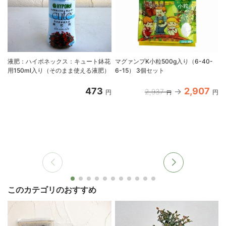
液肥：ハイポネックス：キュート鉢花
マグァンプK小粒500g入り（6-40-
用150ml入り（そのまま使える液肥）
6-15） 3個セット
473
2,907
2,937
円
円
円
このカテゴリのおすすめ