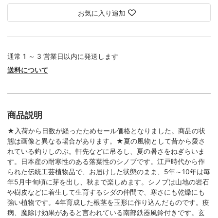
お気に入り追加
通常 1 ～ 3 営業日以内に発送します
送料について
商品説明
★入荷から日数が経ったためセール価格となりました。商品の状
態は画像と異なる場合があります。★夏の風物として昔から愛さ
れている釣りしのぶ。軒先などに吊るし、夏の暑さをねぎらいま
す。日本産の耐寒性のある落葉性のシノブです。江戸時代から作
られた伝統工芸植物品で、お届けした状態のまま、5年～10年は毎
年5月中旬頃に芽を出し、秋まで楽しめます。シノブは山地の岩石
や樹皮などに着生して生育するシダの仲間で、寒さにも乾燥にも
強い植物です。4年育成した根茎を玉形に作り込んだものです。疫
病、魔除け効果があると言われている南部鉄器風鈴付きです。玄