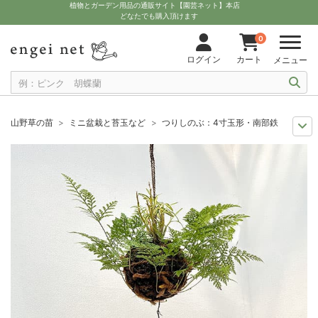
植物とガーデン用品の通販サイト【園芸ネット】本店
どなたでも購入頂けます
0
ログイン
カート
メニュー
山野草の苗
ミニ盆栽と苔玉など
つりしのぶ：4寸玉形・南部鉄器風鈴付
セール
草花 ハーブ・野菜苗
つりしのぶ：4寸玉形・南部鉄器風鈴付
夏の園芸
涼を呼ぶ葉物と和の花
つりしのぶ：4寸玉形・南部鉄器風鈴付