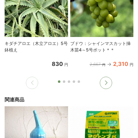
キダチアロエ（木立アロエ）5号
ブドウ：シャインマスカット挿
鉢植え
木苗4～5号ポット＊＊
830
2,310
2,667
円
円
円
関連商品