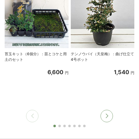
苔玉キット（6個分）：苗とコケと用
テンノウバイ（天皇梅）：曲げ仕立て
土のセット
4号ポット
6,600
1,540
円
円