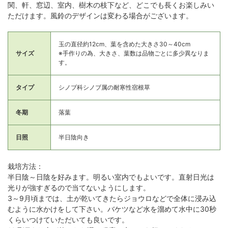
関、軒、窓辺、室内、樹木の枝下など、どこでも長くお楽しみい
ただけます。風鈴のデザインは変わる場合がございます。
玉の直径約12cm、葉を含めた大きさ30～40cm
サイズ
※手作りの為、大きさ、葉数は品物ごとに多少異なりま
す。
タイプ
シノブ科シノブ属の耐寒性宿根草
冬期
落葉
日照
半日陰向き
栽培方法：
半日陰～日陰を好みます。明るい室内でもよいです。直射日光は
光りが強すぎるので当てないようにします。
3～9月頃までは、土が乾いてきたらジョウロなどで全体に浸み込
むように水かけをして下さい。バケツなど水を溜めて水中に30秒
くらいつけていただいても良いです。