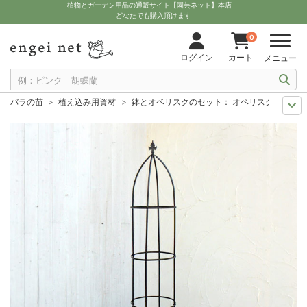
植物とガーデン用品の通販サイト【園芸ネット】本店
どなたでも購入頂けます
0
ログイン
カート
メニュー
バラの苗
植え込み用資材
鉢とオベリスクのセット： オベリスク191cmと
11月中下旬予約
グッズ・資材
鉢とオベリスクのセット： オベリスク191
12月上中旬予約
グッズ・資材
鉢とオベリスクのセット： オベリスク191
10月中下旬予約
グッズ・資材
鉢とオベリスクのセット： オベリスク191