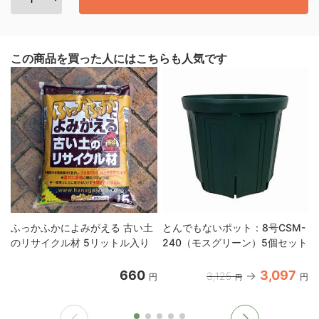
この商品を買った人にはこちらも人気です
ふっかふかによみがえる 古い土
とんでもないポット：8号CSM-
のリサイクル材 5リットル入り
240（モスグリーン）5個セット
660
3,097
3,125
円
円
円