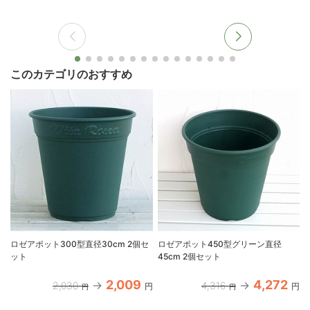
このカテゴリのおすすめ
ロゼアポット300型直径30cm 2個セ
ロゼアポット450型グリーン直径
ット
45cm 2個セット
2,009
4,272
2,030
4,316
円
円
円
円