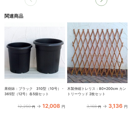
関連商品
果樹鉢：ブラック 310型（10号）・
木製伸縮トレリス：80×200cm カン
365型（12号）各5個セット
トリーウッド 2枚セット
12,008
3,136
12,250
3,168
円
円
円
円