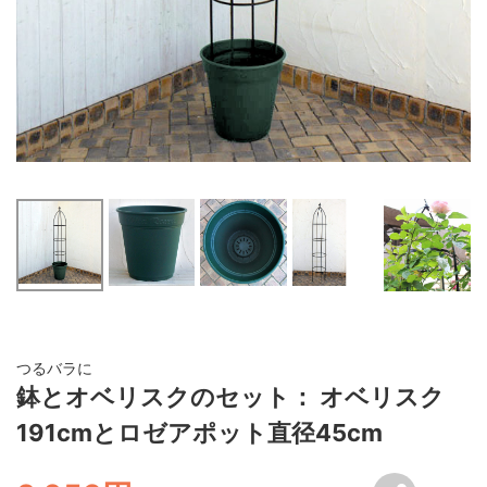
つるバラに
鉢とオベリスクのセット： オベリスク
191cmとロゼアポット直径45cm