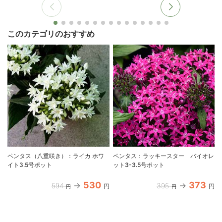
このカテゴリのおすすめ
ペンタス（八重咲き）：ライカ ホワ
ペンタス：ラッキースター バイオレ
イト3.5号ポット
ット3-3.5号ポット
530
373
594
395
円
円
円
円