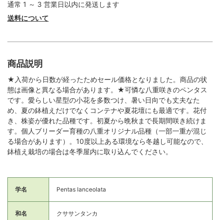
通常 1 ～ 3 営業日以内に発送します
送料について
商品説明
★入荷から日数が経ったためセール価格となりました。商品の状
態は画像と異なる場合があります。★可憐な八重咲きのペンタス
です。愛らしい星型の小花を多数つけ、暑い日向でも丈夫なた
め、夏の鉢植えだけでなくコンテナや夏花壇にも最適です。花付
き、株姿が優れた品種です。初夏から晩秋まで長期間咲き続けま
す。個人ブリーダー育種の八重オリジナル品種（一部一重が混じ
る場合があります）。10度以上ある環境なら冬越し可能なので、
鉢植え栽培の場合は冬季屋内に取り込んでください。
学名
Pentas lanceolata
和名
クササンタンカ