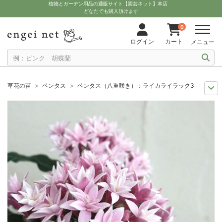
植物とガーデン用品の通販サイト【園芸ネット】本店
どなたでも購入頂けます
0
ログイン
カート
メニュー
草花の苗
ペンタス
ペンタス（八重咲き）：ライカライラック3.5号ポッ
セール
草花 ハーブ・野菜苗
ペンタス（八重咲き）：ライカライラック3.
夏の園芸
季節を彩る夏の草花
ペンタス（八重咲き）：ライカライラック3
夏の園芸
花壇におすすめ
ペンタス（八重咲き）：ライカライラック3.5