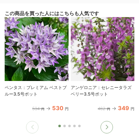
この商品を買った人にはこちらも人気です
ペンタス：プレミアム ベストブ
アンゲロニア：セレニータラズ
ルー3.5号ポット
ベリー3.5号ポット
530
349
594
462
円
円
円
円