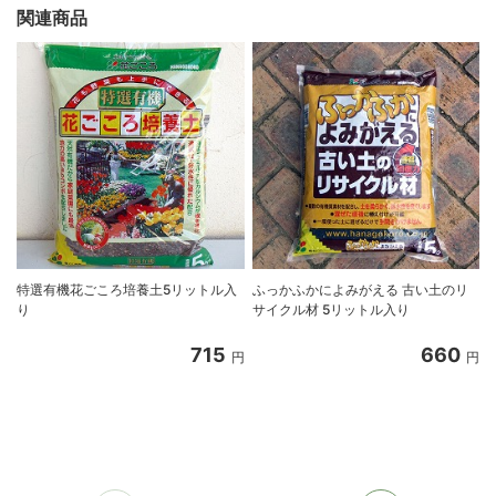
関連商品
特選有機花ごころ培養土5リットル入
ふっかふかによみがえる 古い土のリ
り
サイクル材 5リットル入り
8
715
660
円
円