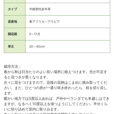
タイプ
半耐寒性多年草
原産地
東アフリカ～アラビア
開花期
5～11月
草丈
20～40cm
栽培方法：
春から秋は日当たりのよい良い場所に植えつけます。光が不足す
ると花つきが悪くなります。
次々に花をつけますので、花後の花柄はこまめに摘み取ってくだ
さい。また、ひとつの房が一通り咲き終わったら、枝を切り戻し
ます。
暖かい地方では5度以上あれば、戸外やベランダでも冬越しはでき
ますが、なるべく10度以上を保つようにしてください。半分くら
いに切り詰めて室内に取りみます。