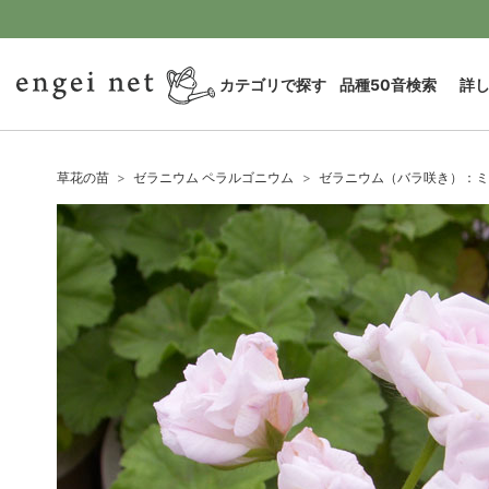
カテゴリで探す
品種50音検索
詳
草花の苗
ゼラニウム ペラルゴニウム
ゼラニウム（バラ咲き）：ミ