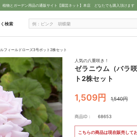
植物とガーデン用品の通販サイト【園芸ネット】本店
どなたでも購入頂けます
しく検索
ルフィールドローズ3号ポット2株セット
人気の八重咲き！
ゼラニウム（バラ咲
ト2株セット
1,509円
1,540円
商品ID：
68653
こちらの商品は現在販売して