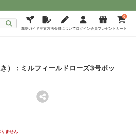
0
栽培ガイド
注文方法
会員について
ログイン
会員プレゼント
カート
き）：ミルフィールドローズ3号ポッ
おりません