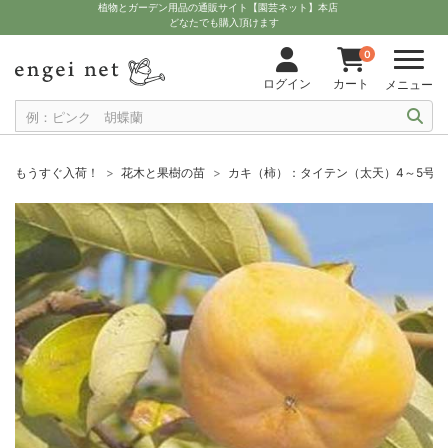
植物とガーデン用品の通販サイト【園芸ネット】本店
どなたでも購入頂けます
0
ログイン
カート
メニュー
もうすぐ入荷！
花木と果樹の苗
カキ（柿）：タイテン（太天）4～5号ポ