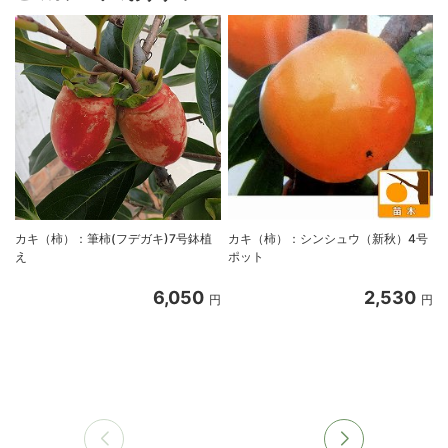
カキ（柿）：筆柿(フデガキ)7号鉢植
カキ（柿）：シンシュウ（新秋）4号
え
ポット
6,050
2,530
円
円