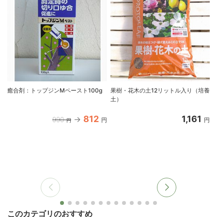
癒合剤：トップジンMペースト100g
果樹・花木の土12リットル入り（培養
土）
812
1,161
990
円
円
円
このカテゴリのおすすめ