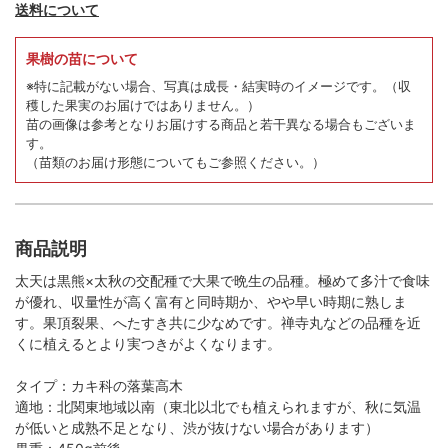
送料について
果樹の苗について
※特に記載がない場合、写真は成長・結実時のイメージです。
（収
穫した果実のお届けではありません。）
苗の画像は参考となりお届けする商品と若干異なる場合もございま
す。
（苗類のお届け形態についてもご参照ください。）
商品説明
太天は黒熊×太秋の交配種で大果で晩生の品種。極めて多汁で食味
が優れ、収量性が高く富有と同時期か、やや早い時期に熟しま
す。果頂裂果、へたすき共に少なめです。禅寺丸などの品種を近
くに植えるとより実つきがよくなります。
タイプ：カキ科の落葉高木
適地：北関東地域以南（東北以北でも植えられますが、秋に気温
が低いと成熟不足となり、渋が抜けない場合があります）