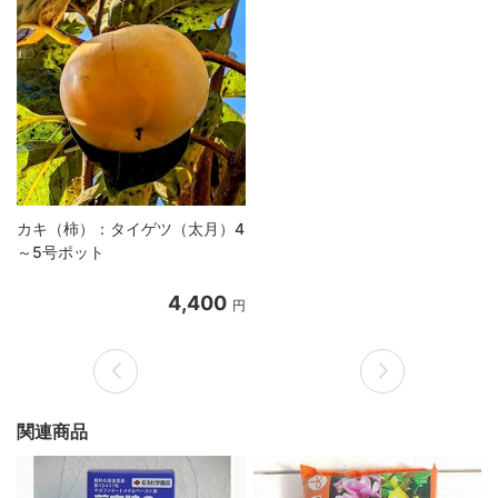
カキ（柿）：タイゲツ（太月）4
～5号ポット
4,400
円
関連商品