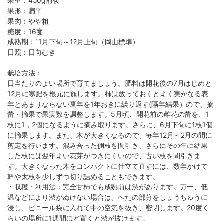
果重：450g前後
果形：扁平
果肉：やや粗
糖度：16度
成熟期：11月下旬～12月上旬（岡山標準）
日照：日向むき
栽培方法：
日当たりのよい場所で育てましょう。肥料は開花後の7月はじめと
12月に寒肥を根元に施します。柿は放っておくとよく実がなる表
年とあまりならない裏年を1年おきに繰り返す(隔年結果）ので、摘
蕾・摘果で果実数を調整します。5月頃、開花前の雌花の蕾を、1
枝に1，2個になるように摘み取ります。さらに、6月下旬に1枝1個
に摘果します。また、木が大きくなるので、毎年12月～2月の間に
剪定を行います。混み合った側枝を間引き、さらにその年に結果
した枝には翌年よい花芽がつきにくいので、古い枝を間引きま
す。大きくなった木をコンパクトに仕立て直すには、数年かけて
幹や太枝を少しずつ切り詰めることもできます。
・収穫・利用法：完全甘柿でも成熟前は渋があります。万一、低
温などにより渋がぬけない場合は、へたの部分をしょうちゅうに
浸し、ビニール袋に入れて中の空気を抜き、密閉します。20度く
らいの場所に1週間ほど置くと渋が抜けます。