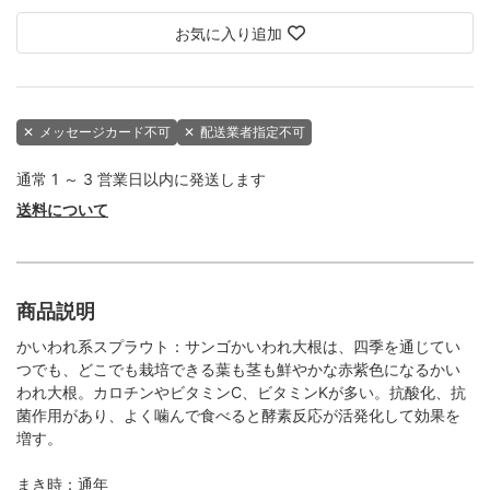
お気に入り追加
✕
メッセージカード不可
✕
配送業者指定不可
通常 1 ～ 3 営業日以内に発送します
送料について
商品説明
かいわれ系スプラウト：サンゴかいわれ大根は、四季を通じてい
つでも、どこでも栽培できる葉も茎も鮮やかな赤紫色になるかい
われ大根。カロチンやビタミンC、ビタミンKが多い。抗酸化、抗
菌作用があり、よく噛んで食べると酵素反応が活発化して効果を
増す。
まき時：通年