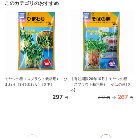
このカテゴリのおすすめ
モヤシの種（スプラウト栽培用）：ひ
【有効期限26年10月】モヤシの種
まわり（姫ひまわり）[タネ]
（スプラウト栽培用）：そばの芽[タ
ネ]
297
267
297
円
円
円