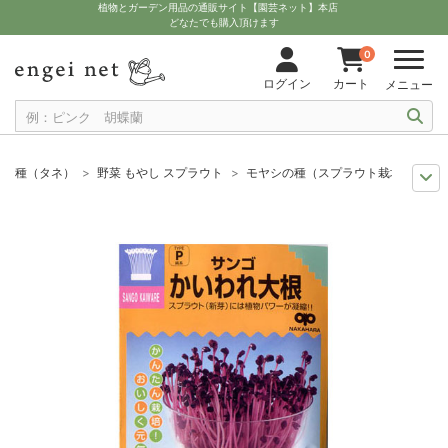
植物とガーデン用品の通販サイト【園芸ネット】本店
どなたでも購入頂けます
0
ログイン
カート
メニュー
種（タネ）
野菜 もやし スプラウト
モヤシの種（スプラウト栽培用）：サ
まき時から探そう
野菜・ハーブの種 周年
モヤシの種（スプラウト栽培