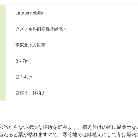
Laurus nobilis
クスノキ科耐寒性常緑高木
南東北地方以南
3～7m
日向むき
庭植え、鉢植え
の当たらない肥沃な場所を好みます。植え付けの際に腐葉土な
当たると葉が枯れますので、寒冷地では鉢植えにして冬は屋内