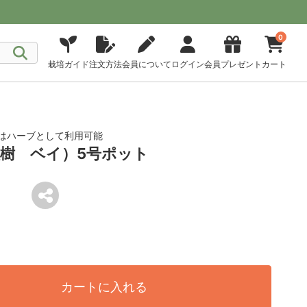
0
栽培ガイド
注文方法
会員について
ログイン
会員プレゼント
カート
葉はハーブとして利用可能
樹 ベイ）5号ポット
カートに入れる