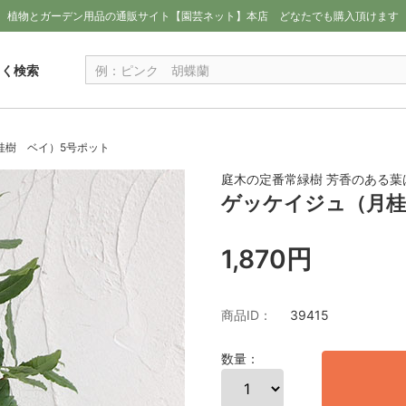
植物とガーデン用品の通販サイト【園芸ネット】本店
どなたでも購入頂けます
しく検索
桂樹 ベイ）5号ポット
庭木の定番常緑樹 芳香のある
ゲッケイジュ（月桂
1,870円
商品ID：
39415
数量：