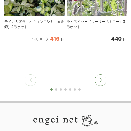
テイカカズラ：オウゴンニシキ（黄金
ラムズイヤー（ウーリーベトニー）3
錦）3号ポット
号ポット
416
440
440
円
円
円