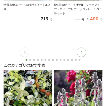
特選有機花ごころ培養土5リットル入
[26年10月中下旬予約]リシマキア：
り
アトロパープレア・ボジョレー3-3.5
号ポット
715
490
506
円
円
円
このカテゴリのおすすめ