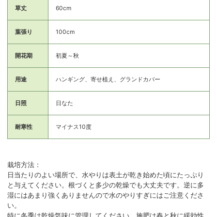
草丈
60cm
葉張り
100cm
開花期
初夏～秋
用途
ハンギング、寄せ植え、グランドカバー
日照
日なた
耐寒性
マイナス10度
栽培方法：
日当たりのよい場所で、水やりは表土が乾き始めた頃にたっぷり
と与えてください。根づくと多少の乾燥でも大丈夫です。逆に多
湿にはあまり強くありませんので水のやりすぎにはご注意くださ
い。
特に冬季は乾燥気味に管理してください。施肥は春と秋に緩効性