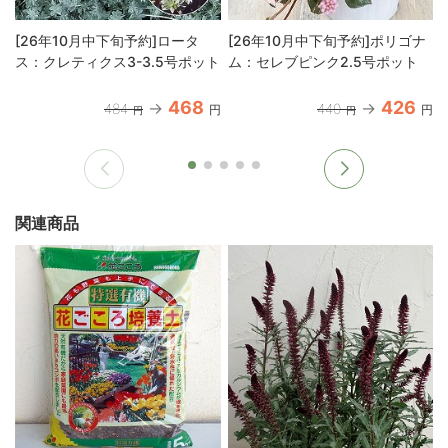
[26年10月中下旬予約]ロータ
[26年10月中下旬予約]ポリゴナ
ス：クレティクス3-3.5号ポット
ム：セレブピンク2.5号ポット
468
426
484
440
円
円
円
円
関連商品