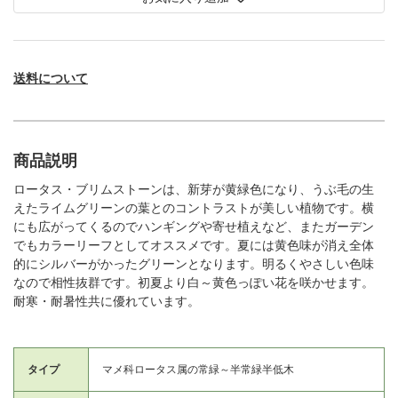
送料について
商品説明
ロータス・ブリムストーンは、新芽が黄緑色になり、うぶ毛の生
えたライムグリーンの葉とのコントラストが美しい植物です。横
にも広がってくるのでハンギングや寄せ植えなど、またガーデン
でもカラーリーフとしてオススメです。夏には黄色味が消え全体
的にシルバーがかったグリーンとなります。明るくやさしい色味
なので相性抜群です。初夏より白～黄色っぽい花を咲かせます。
耐寒・耐暑性共に優れています。
タイプ
マメ科ロータス属の常緑～半常緑半低木