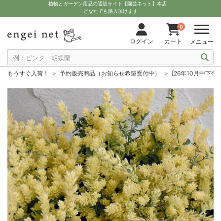
植物とガーデン用品の通販サイト【園芸ネット】本店
どなたでも購入頂けます
0
ログイン
カート
メニュー
もうすぐ入荷！
予約販売商品（お知らせ希望受付中）
[26年10月中下