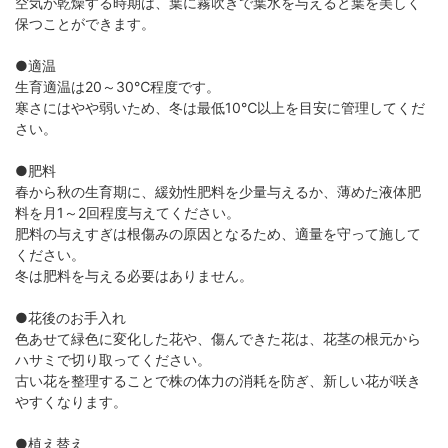
空気が乾燥する時期は、葉に霧吹きで葉水を与えると葉を美しく
保つことができます。
●適温
生育適温は20～30℃程度です。
寒さにはやや弱いため、冬は最低10℃以上を目安に管理してくだ
さい。
●肥料
春から秋の生育期に、緩効性肥料を少量与えるか、薄めた液体肥
料を月1～2回程度与えてください。
肥料の与えすぎは根傷みの原因となるため、適量を守って施して
ください。
冬は肥料を与える必要はありません。
●花後のお手入れ
色あせて緑色に変化した花や、傷んできた花は、花茎の根元から
ハサミで切り取ってください。
古い花を整理することで株の体力の消耗を防ぎ、新しい花が咲き
やすくなります。
●植え替え