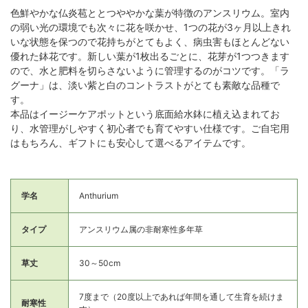
色鮮やかな仏炎苞ととつややかな葉が特徴のアンスリウム。室内
の弱い光の環境でも次々に花を咲かせ、1つの花が3ヶ月以上きれ
いな状態を保つので花持ちがとてもよく、病虫害もほとんどない
優れた鉢花です。新しい葉が1枚出るごとに、花芽が1つつきます
ので、水と肥料を切らさないように管理するのがコツです。「ラ
グーナ」は、淡い紫と白のコントラストがとても素敵な品種で
す。
本品はイージーケアポットという底面給水鉢に植え込まれてお
り、水管理がしやすく初心者でも育てやすい仕様です。ご自宅用
はもちろん、ギフトにも安心して選べるアイテムです。
学名
Anthurium
タイプ
アンスリウム属の非耐寒性多年草
草丈
30～50cm
7度まで（20度以上であれば年間を通して生育を続けま
耐寒性