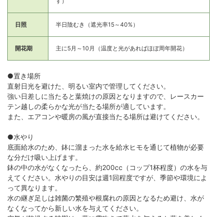
す）
日照
半日陰むき（遮光率15～40%）
開花期
主に5月～10月（温度と光があればほぼ周年開花）
●置き場所
直射日光を避けた、明るい室内で管理してください。
強い日差しに当たると葉焼けの原因となりますので、レースカー
テン越しの柔らかな光が当たる場所が適しています。
また、エアコンや暖房の風が直接当たる場所は避けてください。
●水やり
底面給水のため、鉢に溜まった水を給水ヒモを通じて植物が必要
な分だけ吸い上げます。
鉢の中の水がなくなったら、約200cc（コップ1杯程度）の水を与
えてください。水やりの目安は週1回程度ですが、季節や環境によ
って異なります。
水の継ぎ足しは雑菌の繁殖や根腐れの原因となるため避け、水が
なくなってから新しい水を与えてください。