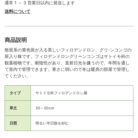
通常 1 ～ 3 営業日以内に発送します
送料について
商品説明
散斑系の黄色斑が入る美しいフィロデンドロン、グリ-ンコンゴの
斑入り株です。フィロデンドロングリーンコンゴはサトイモ科の
観葉植物です。耐陰性があり、直射日光を嫌うので、年間を通し
て室内で管理できます。寒さに弱いので冬は暖房の部屋で管理し
てください。
タイプ
サトイモ科フィロデンドロン属
草丈
30～50cm
日照
明るい半日陰を好む