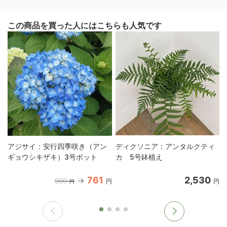
この商品を買った人にはこちらも人気です
アジサイ：安行四季咲き（アン
ディクソニア：アンタルクティ
ギョウシキザキ）3号ポット
カ 5号鉢植え
761
2,530
990
円
円
円