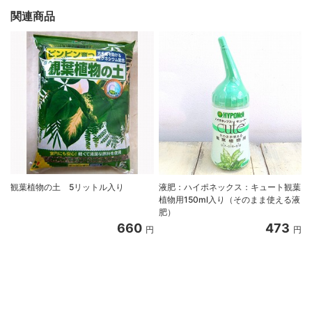
関連商品
観葉植物の土 5リットル入り
液肥：ハイポネックス：キュート観葉
植物用150ml入り（そのまま使える液
肥）
660
473
円
円