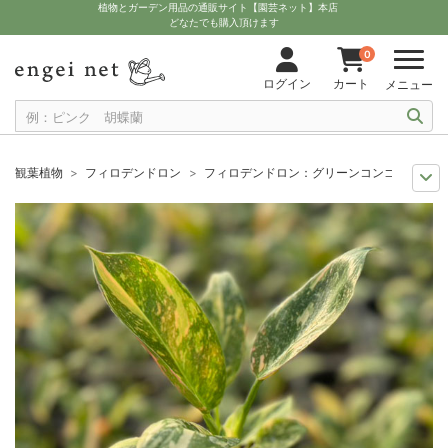
植物とガーデン用品の通販サイト【園芸ネット】本店
どなたでも購入頂けます
0
ログイン
カート
メニュー
観葉植物
フィロデンドロン
フィロデンドロン：グリーンコンゴ バリエガ
観葉植物特集
珍しい観葉植物
フィロデンドロン：グリーンコンゴ バリエ
観葉植物特集
葉の色から
フィロデンドロン：グリーンコンゴ バリエガー
セール
観葉植物アロイド（サトイモ科）セール
フィロデンドロン：グリ