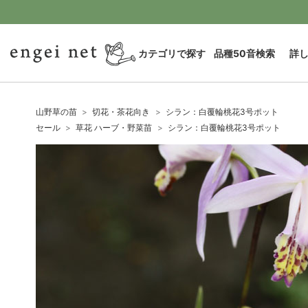
カテゴリで探す
品種50音検索
詳
山野草の苗
切花・茶花向き
シラン：白覆輪桃花3号ポット
セール
草花 ハーブ・野菜苗
シラン：白覆輪桃花3号ポット