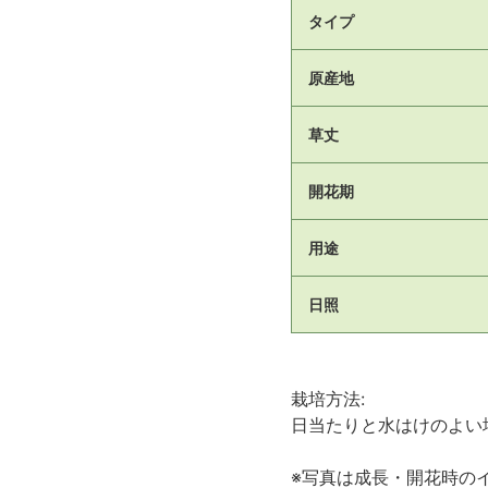
タイプ
原産地
草丈
開花期
用途
日照
栽培方法:
日当たりと水はけのよい
※写真は成長・開花時の