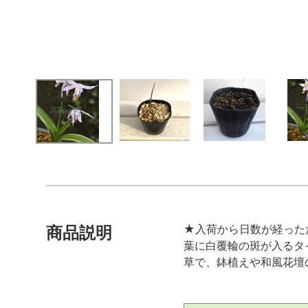
★入荷から日数が経った
商品説明
葉に白覆輪の斑が入るタ
草で、鉢植えや和風花壇