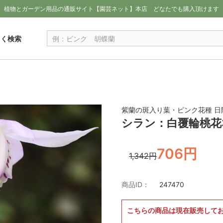
植物とガーデン用品の通販サイト【園芸ネット】本店
どなたでも購入頂けます
しく検索
紫蘭の斑入り葉・ピンク花種 日
シラン：白覆輪桃花
706円
1,342円
商品ID：
247470
こちらの商品は現在販売して