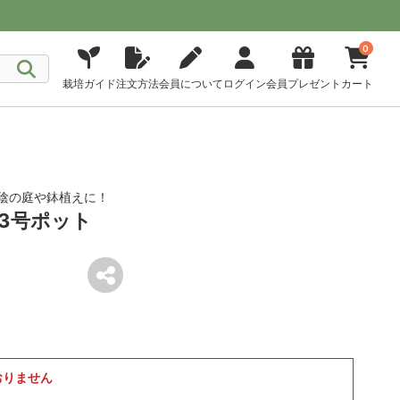
0
栽培ガイド
注文方法
会員について
ログイン
会員プレゼント
カート
陰の庭や鉢植えに！
3号ポット
おりません