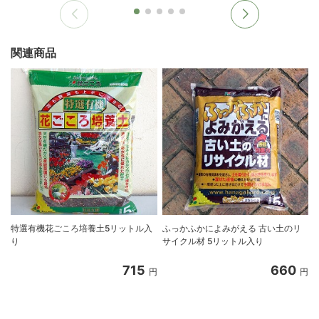
関連商品
特選有機花ごころ培養土5リットル入
ふっかふかによみがえる 古い土のリ
り
サイクル材 5リットル入り
8
715
660
円
円