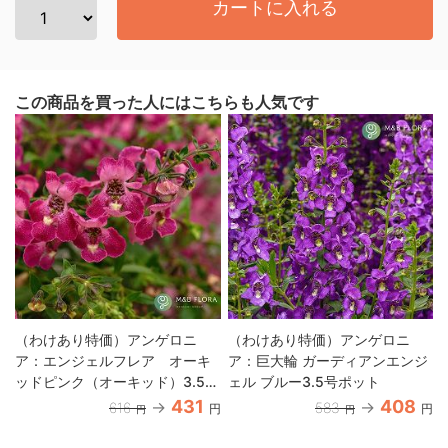
カートに入れる
この商品を買った人にはこちらも人気です
（わけあり特価）アンゲロニ
（わけあり特価）アンゲロニ
ア：エンジェルフレア オーキ
ア：巨大輪 ガーディアンエンジ
ッドピンク（オーキッド）3.5号
ェル ブルー3.5号ポット
ポット
431
408
616
583
円
円
円
円