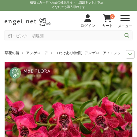
植物とガーデン用品の通販サイト【園芸ネット】本店
どなたでも購入頂けます
0
ログイン
カート
メニュー
草花の苗
アンゲロニア
（わけあり特価）アンゲロニア：エンジェルフレア
セール
草花 ハーブ・野菜苗
（わけあり特価）アンゲロニア：エンジェル
セール
わけあり特価
（わけあり特価）アンゲロニア：エンジェルフレア 