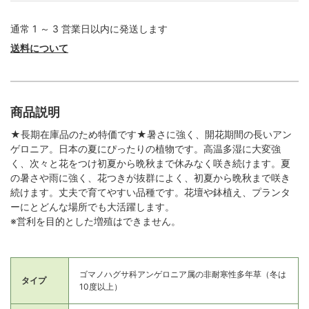
通常 1 ～ 3 営業日以内に発送します
送料について
商品説明
★長期在庫品のため特価です★暑さに強く、開花期間の長いアン
ゲロニア。日本の夏にぴったりの植物です。高温多湿に大変強
く、次々と花をつけ初夏から晩秋まで休みなく咲き続けます。夏
の暑さや雨に強く、花つきが抜群によく、初夏から晩秋まで咲き
続けます。丈夫で育てやすい品種です。花壇や鉢植え、プランタ
ーにとどんな場所でも大活躍します。
※営利を目的とした増殖はできません。
ゴマノハグサ科アンゲロニア属の非耐寒性多年草（冬は
タイプ
10度以上）