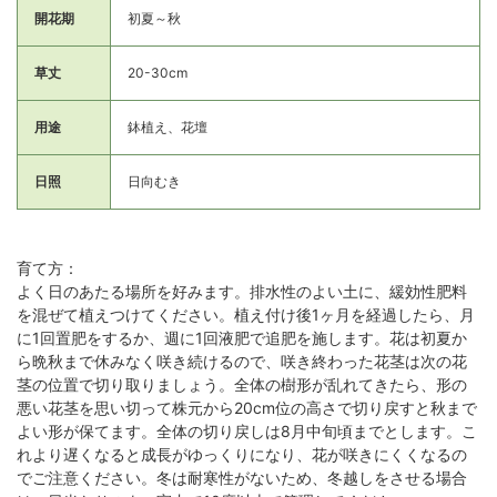
開花期
初夏～秋
草丈
20-30cm
用途
鉢植え、花壇
日照
日向むき
育て方：
よく日のあたる場所を好みます。排水性のよい土に、緩効性肥料
を混ぜて植えつけてください。植え付け後1ヶ月を経過したら、月
に1回置肥をするか、週に1回液肥で追肥を施します。花は初夏か
ら晩秋まで休みなく咲き続けるので、咲き終わった花茎は次の花
茎の位置で切り取りましょう。全体の樹形が乱れてきたら、形の
悪い花茎を思い切って株元から20cm位の高さで切り戻すと秋まで
よい形が保てます。全体の切り戻しは8月中旬頃までとします。こ
れより遅くなると成長がゆっくりになり、花が咲きにくくなるの
でご注意ください。冬は耐寒性がないため、冬越しをさせる場合