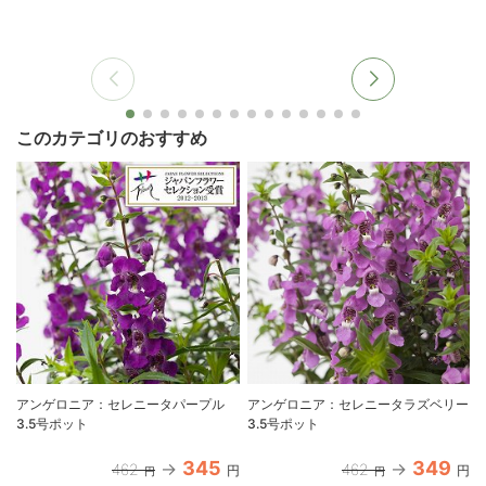
このカテゴリのおすすめ
アンゲロニア：セレニータパープル
アンゲロニア：セレニータラズベリー
3.5号ポット
3.5号ポット
345
349
462
462
円
円
円
円