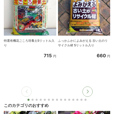
特選有機花ごころ培養土5リットル入
ふっかふかによみがえる 古い土のリ
り
サイクル材 5リットル入り
8
715
660
円
円
このカテゴリのおすすめ