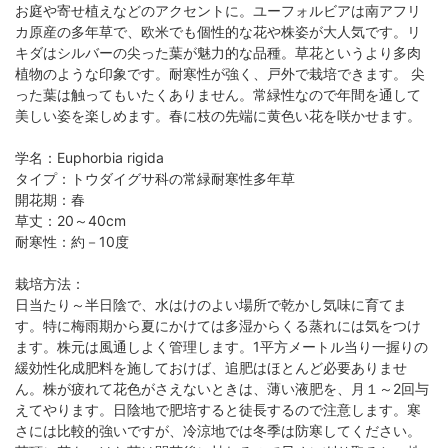
お庭や寄せ植えなどのアクセントに。ユーフォルビアは南アフリ
カ原産の多年草で、欧米でも個性的な花や株姿が大人気です。リ
キダはシルバーの尖った葉が魅力的な品種。草花というより多肉
植物のような印象です。耐寒性が強く、戸外で栽培できます。 尖
った葉は触ってもいたくありません。常緑性なので年間を通して
美しい姿を楽しめます。春に枝の先端に黄色い花を咲かせます。
学名：Euphorbia rigida
タイプ：トウダイグサ科の常緑耐寒性多年草
開花期：春
草丈：20～40cm
耐寒性：約－10度
栽培方法：
日当たり～半日陰で、水はけのよい場所で乾かし気味に育てま
す。特に梅雨期から夏にかけては多湿からくる蒸れには気をつけ
ます。株元は風通しよく管理します。1平方メートル当り一握りの
緩効性化成肥料を施しておけば、追肥はほとんど必要ありませ
ん。株が疲れて花色がさえないときは、薄い液肥を、月１～2回与
えてやります。日陰地で肥培すると徒長するので注意します。寒
さには比較的強いですが、冷涼地では冬季は防寒してください。