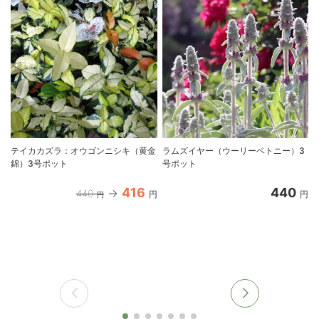
テイカカズラ：オウゴンニシキ（黄金
ラムズイヤー（ウーリーベトニー）3
錦）3号ポット
号ポット
416
440
440
円
円
円