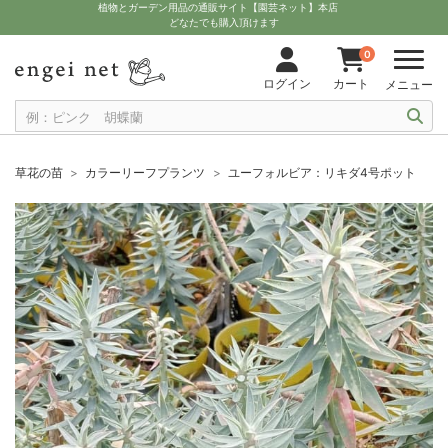
植物とガーデン用品の通販サイト【園芸ネット】本店
どなたでも購入頂けます
0
ログイン
カート
メニュー
草花の苗
カラーリーフプランツ
ユーフォルビア：リキダ4号ポット