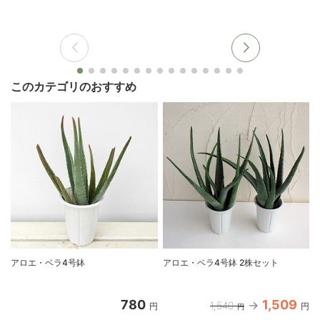
このカテゴリのおすすめ
アロエ・ベラ4号鉢
アロエ・ベラ4号鉢 2株セット
780
1,509
1,540
円
円
円