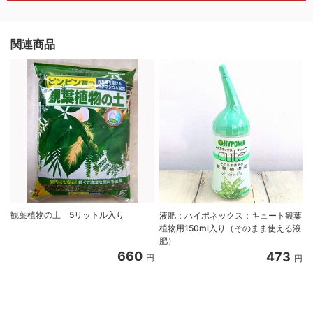
関連商品
観葉植物の土 5リットル入り
液肥：ハイポネックス：キュート観葉
植物用150ml入り（そのまま使える液
肥）
660
473
円
円