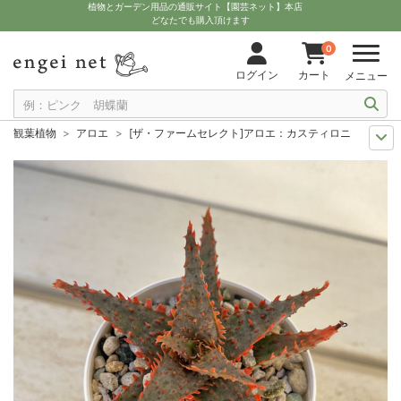
植物とガーデン用品の通販サイト【園芸ネット】本店
どなたでも購入頂けます
0
ログイン
カート
メニュー
観葉植物
アロエ
[ザ・ファームセレクト]アロエ：カスティロニアエ ハイ
ザ・ファームユニバーサル オンライン
希少多肉植物
[ザ・ファームセレク
観葉植物特集
1点もの
[ザ・ファームセレクト]アロエ：カスティロニアエ 
多肉植物を楽しもう
アロエ属
[ザ・ファームセレクト]アロエ：カスティロ