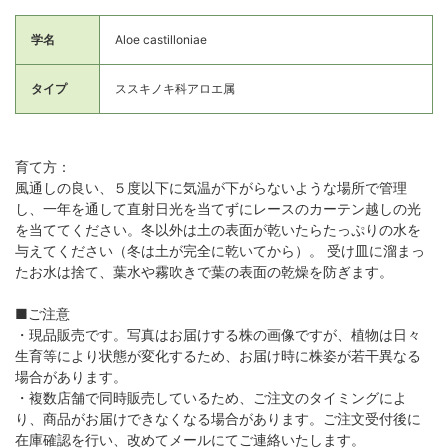
学名
Aloe castilloniae
タイプ
ススキノキ科アロエ属
育て方：
風通しの良い、５度以下に気温が下がらないような場所で管理
し、一年を通して直射日光を当てずにレースのカーテン越しの光
を当ててください。冬以外は土の表面が乾いたらたっぷりの水を
与えてください（冬は土が完全に乾いてから）。 受け皿に溜まっ
たお水は捨て、葉水や霧吹きで葉の表面の乾燥を防ぎます。
■ご注意
・現品販売です。写真はお届けする株の画像ですが、植物は日々
生育等により状態が変化するため、お届け時に株姿が若干異なる
場合があります。
・複数店舗で同時販売しているため、ご注文のタイミングによ
り、商品がお届けできなくなる場合があります。ご注文受付後に
在庫確認を行い、改めてメールにてご連絡いたします。