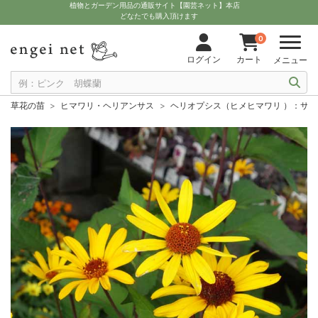
植物とガーデン用品の通販サイト【園芸ネット】本店
どなたでも購入頂けます
0
ログイン
カート
メニュー
草花の苗
ヒマワリ・ヘリアンサス
ヘリオプシス（ヒメヒマワリ ）：サマ