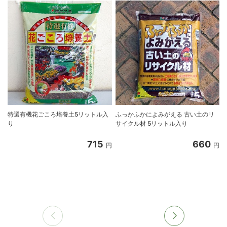
特選有機花ごころ培養土5リットル入
ふっかふかによみがえる 古い土のリ
り
サイクル材 5リットル入り
8
715
660
円
円