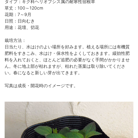
タイプ：キク科ヘリオプシス属の耐寒性宿根草
草丈：100～120cm
花期：7～9月
日照：日向むき
用途：花壇、切花
栽培方法：
日当たり、水はけのよい場所を好みます。植える場所には有機質
肥料をすきこみ、水はけ・保水性をよくしておきます。緩効性肥
料を入れておくと、ほとんど追肥の必要がなく手間がかかりませ
ん。冬に地上部が枯れますが、枯れた茎葉は取り除いてくださ
い。春になると新しい芽が出てきます。
写真は成長・開花時のイメージです。