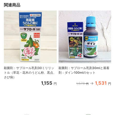
関連商品
殺菌剤：サプロール乳剤30ミリリッ
殺菌剤：サプロール乳剤30mlと展着
トル（草花・花木のうどん粉、黒点、
剤：ダイン100mlのセット
さび病）
1,155
1,531
1,578
円
円
円