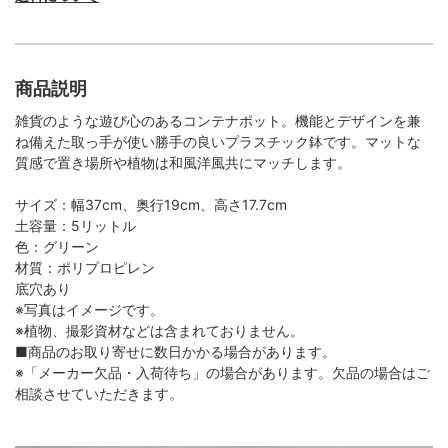
商品説明
雑貨のような遊び心のあるコンテナポット。機能とデザインを兼
ね備えた取っ手が使い勝手の良いプラスチック鉢です。マットな
質感で置き場所や植物は和風洋風共にマッチします。
サイズ：幅37cm、奥行19cm、高さ17.7cm
土容量：5リットル
色：グリーン
材質：ポリプロピレン
底穴あり
※写真はイメージです。
※植物、撮影資材などは含まれておりません。
■商品のお取り寄せに数日かかる場合があります。
※「メーカー欠品・入荷待ち」の場合があります。欠品の場合はご
相談させていただきます。