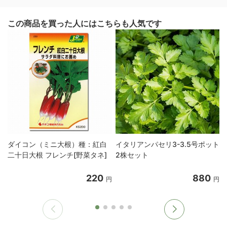
この商品を買った人にはこちらも人気です
ダイコン（ミニ大根）種：紅白
イタリアンパセリ3-3.5号ポット
二十日大根 フレンチ[野菜タネ]
2株セット
220
880
円
円