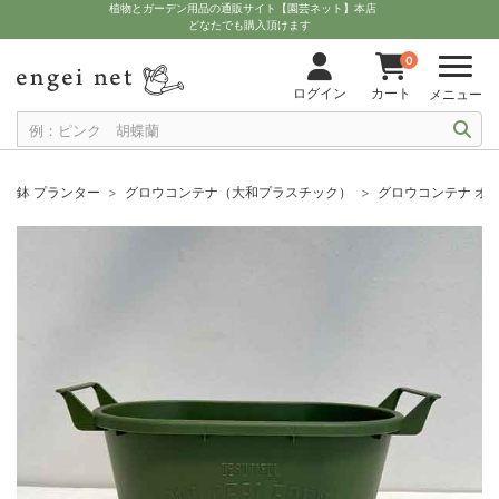
植物とガーデン用品の通販サイト【園芸ネット】本店
どなたでも購入頂けます
0
ログイン
カート
メニュー
鉢 プランター
グロウコンテナ（大和プラスチック）
グロウコンテナ オー