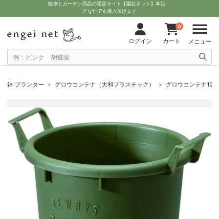
植物とガーデン用品の通販サイト【園芸ネット】本店
どなたでも購入頂けます
0
ログイン
カート
メニュー
鉢 プランター
グロウコンテナ（大和プラスチック）
グロウコンテナ12