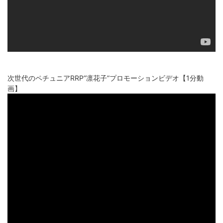
次世代のペチュニアRRP”凛花子”プロモーションビデオ【1分動
画】