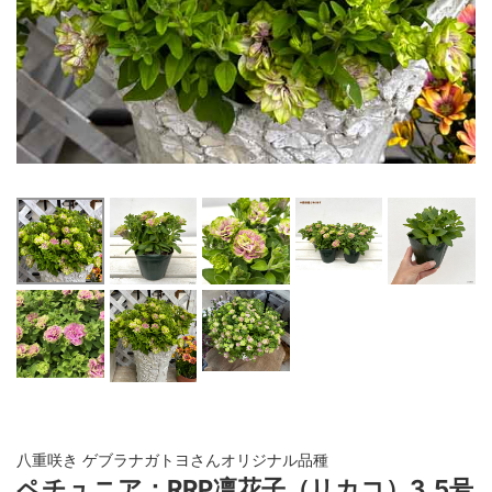
八重咲き ゲブラナガトヨさんオリジナル品種
ペチュニア：RRP凛花子（リカコ）3.5号