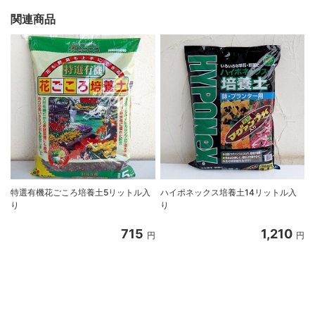
関連商品
特選有機花ごころ培養土5リットル入
ハイポネックス培養土14リットル入
り
り
715
1,210
円
円