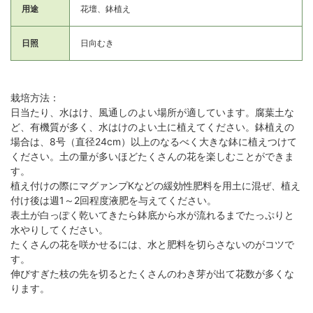
用途
花壇、鉢植え
日照
日向むき
栽培方法：
日当たり、水はけ、風通しのよい場所が適しています。腐葉土な
ど、有機質が多く、水はけのよい土に植えてください。鉢植えの
場合は、8号（直径24cm）以上のなるべく大きな鉢に植えつけて
ください。土の量が多いほどたくさんの花を楽しむことができま
す。
植え付けの際にマグァンプKなどの緩効性肥料を用土に混ぜ、植え
付け後は週1～2回程度液肥を与えてください。
表土が白っぽく乾いてきたら鉢底から水が流れるまでたっぷりと
水やりしてください。
たくさんの花を咲かせるには、水と肥料を切らさないのがコツで
す。
伸びすぎた枝の先を切るとたくさんのわき芽が出て花数が多くな
ります。