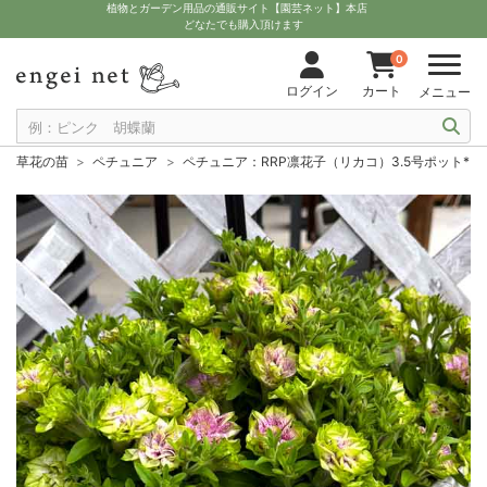
植物とガーデン用品の通販サイト【園芸ネット】本店
どなたでも購入頂けます
0
ログイン
カート
メニュー
草花の苗
ペチュニア
ペチュニア：RRP凛花子（リカコ）3.5号ポット*