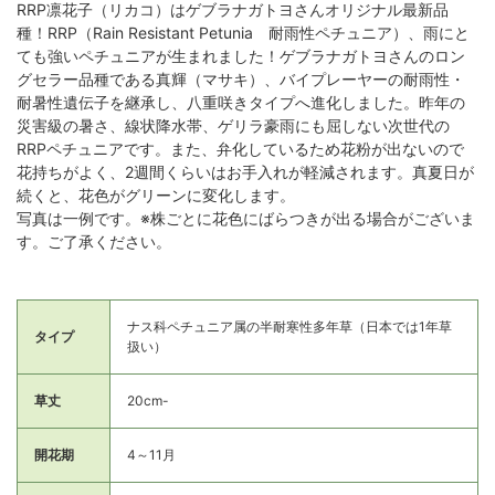
RRP凛花子（リカコ）はゲブラナガトヨさんオリジナル最新品
種！RRP（Rain Resistant Petunia 耐雨性ペチュニア）、雨にと
ても強いペチュニアが生まれました！ゲブラナガトヨさんのロン
グセラー品種である真輝（マサキ）、バイプレーヤーの耐雨性・
耐暑性遺伝子を継承し、八重咲きタイプへ進化しました。昨年の
災害級の暑さ、線状降水帯、ゲリラ豪雨にも屈しない次世代の
RRPペチュニアです。また、弁化しているため花粉が出ないので
花持ちがよく、2週間くらいはお手入れが軽減されます。真夏日が
続くと、花色がグリーンに変化します。
写真は一例です。※株ごとに花色にばらつきが出る場合がございま
す。ご了承ください。
ナス科ペチュニア属の半耐寒性多年草（日本では1年草
タイプ
扱い）
草丈
20cm-
開花期
4～11月