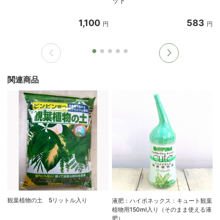
ット
1,100
583
円
円
関連商品
観葉植物の土 5リットル入り
液肥：ハイポネックス：キュート観葉
植物用150ml入り（そのまま使える液
肥）