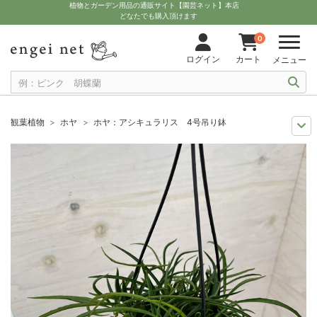
植物とガーデン用品の通販サイト【園芸ネット】本店
どなたでも購入頂けます
0
ログイン
カート
メニュー
観葉植物
ホヤ
ホヤ：アシキュラリス 4号吊り鉢
観葉植物特集
ポットサイズ別 4号～5.5号
ホヤ：アシキュラリス 4号
観葉植物特集
吊り下げて楽しむ観葉植物
ホヤ：アシキュラリス 4号吊