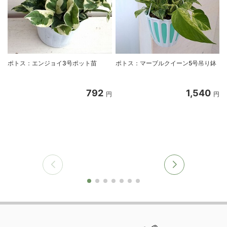
ポトス：エンジョイ3号ポット苗
ポトス：マーブルクイーン5号吊り鉢
792
1,540
円
円