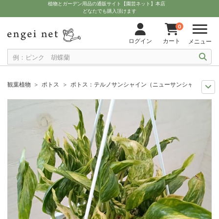
植物とガーデン用品の通販サイト【園芸ネット】本店
どなたでも購入頂けます
0
ログイン
カート
メニュー
観葉植物
ポトス
ポトス：テルノサンシャイン（ニューサンシャイン） 
観葉植物特集
ポットサイズ別 4号～5.5号
ポトス：テルノサンシャイン
観葉植物特集
吊り下げて楽しむ観葉植物
ポトス：テルノサンシャイン（