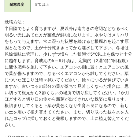
耐寒温度
5℃以上
栽培方法：
半日陰でもよく育ちますが、夏以外は南向きの窓辺などなるべく
明るい光にあてた方が葉色が鮮明になります。水やりはメリハリ
をもって与えます。常に湿った状態を続けると根腐れを起こす原
因となるので、土が十分乾ききってから潅水して下さい。冬場は
乾燥気味に管理し、少しずつ慣らした状態で5℃以上を保つと十分
に越冬します。育成期の5～9月頃は、定期的（2週間に1回程度）
に液体肥料を施して下さい。エアコンの側に置くとエアコンの風
で葉が傷みますので、なるべくエアコンから離してください。葉
についたほこりは時々拭いてください。徐々につるが伸びていき
ますが、古いつるの部分の葉が落ちて見苦しくなった場合は、思
い切って根元から3節くらいの場所で切り戻してください。1か月
ほどすると切り口の側から新芽が出てきれいな株姿に戻ります。
根詰まりしてくると下葉が黄色くなり生育不良になるので、新し
い土を用いて植え替えてください。また、切り取った枝を水を入
れたコップに挿しておくと発根しますので、土に植え替えてくだ
さい。