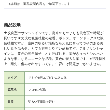
( ※詳細は、商品説明内容をご確認下さい。)
商品説明
★改良型のサンシャインです。従来のものよりも黄色斑の時期が
長いです★丈夫な観葉植物の定番、ポトス。オーソドックスな観
葉植物ですが、室内の明るい場所なら元気に育ってつやのある美
しい葉を茂らせ、とても管理しやすい品種です。テルノサンシャ
インは「黄色の三角帽子」とも呼ばれる、葉がきゅっとひねった
ような形になるユニークな品種。黄色の斑入り葉です。※品種特性
上、葉先に傷みが出やすいです。生育には問題はございません。
タイプ
サトイモ科エプピレムヌム属
原産地
ソロモン諸島
日照
明るい半日陰を好む