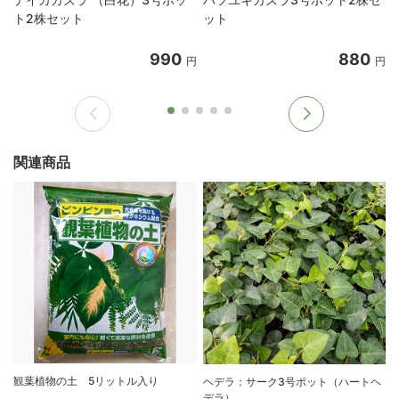
ト2株セット
ット
990
880
円
円
関連商品
観葉植物の土 5リットル入り
ヘデラ：サーク3号ポット（ハートヘ
デラ）