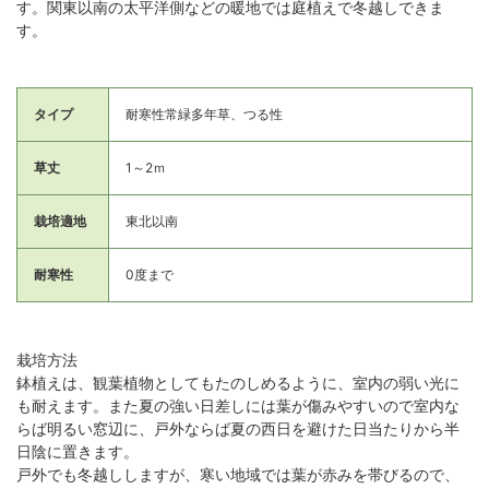
す。関東以南の太平洋側などの暖地では庭植えで冬越しできま
す。
タイプ
耐寒性常緑多年草、つる性
草丈
1～2ｍ
栽培適地
東北以南
耐寒性
0度まで
栽培方法
鉢植えは、観葉植物としてもたのしめるように、室内の弱い光に
も耐えます。また夏の強い日差しには葉が傷みやすいので室内な
らば明るい窓辺に、戸外ならば夏の西日を避けた日当たりから半
日陰に置きます。
戸外でも冬越ししますが、寒い地域では葉が赤みを帯びるので、