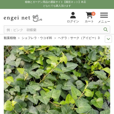
植物とガーデン用品の通販サイト【園芸ネット】本店
どなたでも購入頂けます
0
ログイン
カート
メニュー
観葉植物
シェフレラ・ウコギ科
ヘデラ：サーク（アイビー）3号ポット
セール
観葉植物
ヘデラ：サーク（アイビー）3号ポット2株セット