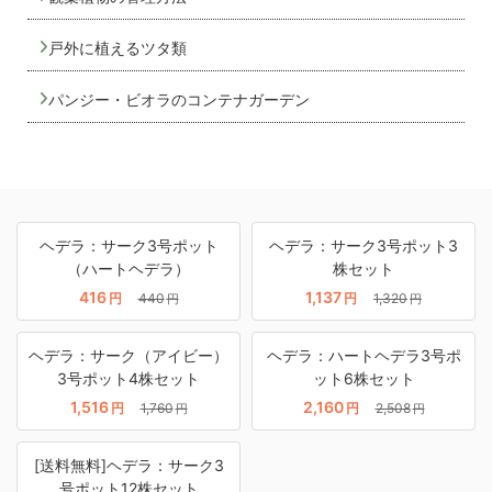
戸外に植えるツタ類
パンジー・ビオラのコンテナガーデン
ヘデラ：サーク3号ポット
ヘデラ：サーク3号ポット3
（ハートヘデラ）
株セット
416
1,137
円
440
円
1,320
円
円
ヘデラ：サーク（アイビー）
ヘデラ：ハートヘデラ3号ポ
3号ポット4株セット
ット6株セット
1,516
2,160
円
1,760
円
2,508
円
円
[送料無料]ヘデラ：サーク3
号ポット12株セット