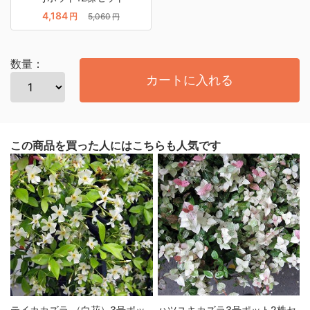
4,184
円
5,060
円
数量：
カートに入れる
この商品を買った人にはこちらも人気です
テイカカズラ （白花）3号ポッ
ハツユキカズラ3号ポット2株セ