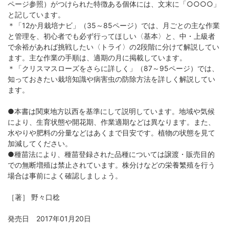
ページ参照）がつけられた特徴ある個体には、文末に「○○○○」
と記しています。
＊「12か月栽培ナビ」（35～85ページ）では、月ごとの主な作業
と管理を、初心者でも必ず行ってほしい〈基本〉と、中・上級者
で余裕があれば挑戦したい〈トライ〉の2段階に分けて解説してい
ます。主な作業の手順は、適期の月に掲載しています。
＊「クリスマスローズをさらに詳しく」（87～95ページ）では、
知っておきたい栽培知識や病害虫の防除方法を詳しく解説してい
ます。
●本書は関東地方以西を基準にして説明しています。地域や気候
により、生育状態や開花期、作業適期などは異なります。また、
水やりや肥料の分量などはあくまで目安です。植物の状態を見て
加減してください。
●種苗法により、種苗登録された品種については譲渡・販売目的
での無断増殖は禁止されています。株分けなどの栄養繁殖を行う
場合は事前によく確認しましょう。
［著］ 野々口稔
発売日 2017年01月20日