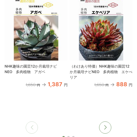
NHK趣味の園芸12か月栽培ナビ
（わけあり特価）NHK趣味の園芸12
NEO 多肉植物 アガベ
か月栽培ナビNEO 多肉植物 エケべ
リア
1,387
888
1,650
1,650
円
円
円
円