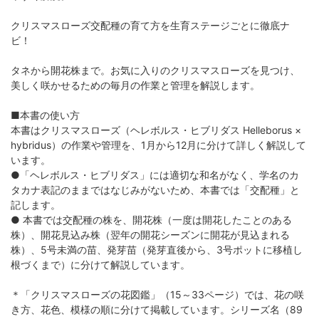
クリスマスローズ交配種の育て方を生育ステージごとに徹底ナ
ビ！
タネから開花株まで。お気に入りのクリスマスローズを見つけ、
美しく咲かせるための毎月の作業と管理を解説します。
■本書の使い方
本書はクリスマスローズ（ヘレボルス・ヒブリダス Helleborus ×
hybridus）の作業や管理を、1月から12月に分けて詳しく解説して
います。
●「ヘレボルス・ヒブリダス」には適切な和名がなく、学名のカ
タカナ表記のままではなじみがないため、本書では「交配種」と
記します。
● 本書では交配種の株を、開花株（一度は開花したことのある
株）、開花見込み株（翌年の開花シーズンに開花が見込まれる
株）、5号未満の苗、発芽苗（発芽直後から、3号ポットに移植し
根づくまで）に分けて解説しています。
＊「クリスマスローズの花図鑑」（15～33ページ）では、花の咲
き方、花色、模様の順に分けて掲載しています。シリーズ名（89