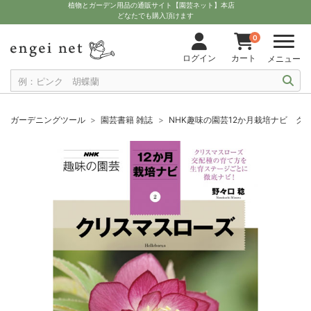
植物とガーデン用品の通販サイト【園芸ネット】本店
どなたでも購入頂けます
0
ログイン
カート
メニュー
ガーデニングツール
園芸書籍 雑誌
NHK趣味の園芸12か月栽培ナビ ク