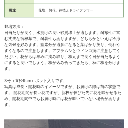
用途
花壇、切花、鉢植えドライフラワー
栽培方法：
日当たりが良く、水捌けの良い砂質壌土が適します。耐寒性に富
む丈夫な宿根草で、耐暑性もありますが、どちらかといえば冷涼
な気候を好みます。窒素分が過多になると葉ばかり茂り、倒れや
すくなるので注意します。アブラムシとウドンコ病に注意してく
ださい。花がらは早めに摘み取り、株元まで良く日が当たるよう
にすると良いでしょう。株が込み合ってきたら、秋に株を分けま
す。
3号（直径9cm）ポット入りです。
写真は成長・開花時のイメージですが、お届けの際は苗の状態で
す。 開花期間が長い花ですが、新枝が伸びた先に花を咲かせるた
め、開花期間中でもお届け時には花が咲いていない場合がありま
す。