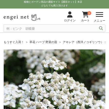
植物とガーデン用品の通販サイト【園芸ネット】本店
どなたでも購入頂けます
0
ログイン
カート
メニュー
もうすぐ入荷！
草花 ハーブ 野菜の苗
アキレア（西洋ノコギリソウ）：ニ