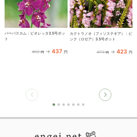
バーバスカム：ビオレッタ3.5号ポッ
カクトラノオ（フィソステギア）：ピ
ト
ンク（ロゼア）3.5号ポット
437
423
462
473
円
円
円
円