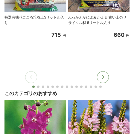
特選有機花ごころ培養土5リットル入
ふっかふかによみがえる 古い土のリ
り
サイクル材 5リットル入り
8
715
660
円
円
このカテゴリのおすすめ