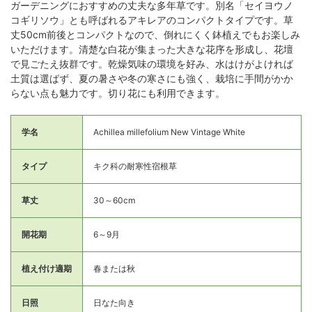
ガーデニングにおすすめの丈夫な多年草です。別名「セイヨウノ
コギリソウ」とも呼ばれるアキレアのコンパクトタイプです。草
丈50cm前後とコンパクトなので、倒れにくく鉢植えでもお楽しみ
いただけます。清楚な白花が集まった大きな花序を形成し、花壇
で見ごたえ抜群です。乾燥気味の環境を好み、水はけがよければ
土質は選ばず、夏の暑さや冬の寒さにも強く、栽培に手間がかか
らない点も魅力です。切り花にも利用できます。
学名
Achillea millefolium New Vintage White
タイプ
キク科の耐寒性宿根草
草丈
30～60cm
開花期
6～9月
植え付け適期
春または秋
日照
日なた向き