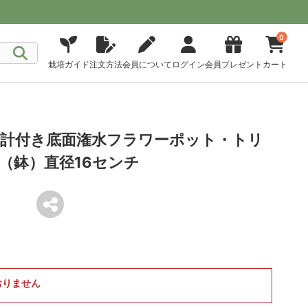
0
栽培ガイド
注文方法
会員について
ログイン
会員プレゼント
カート
計付き底面潅水フラワーポット・トリ
（鉢）直径16センチ
おりません