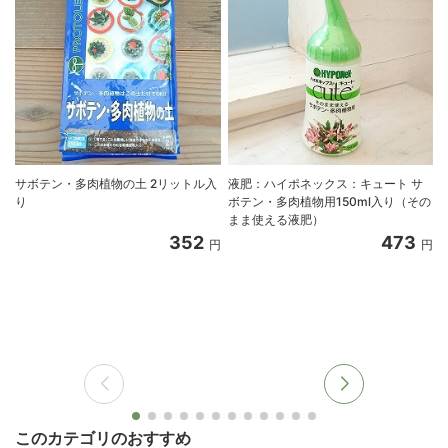
サボテン・多肉植物の土 2リットル入
液肥：ハイポネックス：キュート サ
り
ボテン・多肉植物用150ml入り（その
まま使える液肥）
352
473
円
円
このカテゴリのおすすめ