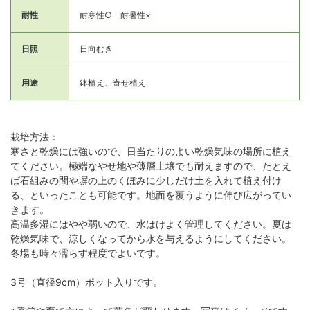
耐性
耐寒性○ 耐暑性×
日照
日向むき
用途
鉢植え、寄せ植え
栽培方法：
寒さと乾燥には強いので、日当たりのよい乾燥気味の場所に植え
てください。極端なやせ地や薄層土壌でも耐えますので、たとえ
ば石組みの間や塀の上のくぼみに少しだけ土を入れて植え付け
る、といったことも可能です。地面を覆うように伸び広がってい
きます。
高温多湿にはやや弱いので、水はけよく管理してください。夏は
乾燥気味で、涼しくなってから水を与えるようにしてください。
冬場も時々濡らす程度でよいです。
3号（直径9cm）ポット入りです。