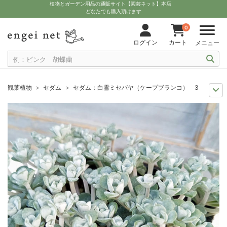
植物とガーデン用品の通販サイト【園芸ネット】本店
どなたでも購入頂けます
0
ログイン
カート
メニュー
観葉植物
セダム
セダム：白雪ミセバヤ（ケープブランコ） 3号ポット
多肉植物を楽しもう
セダム属
セダム：白雪ミセバヤ（ケープブランコ）