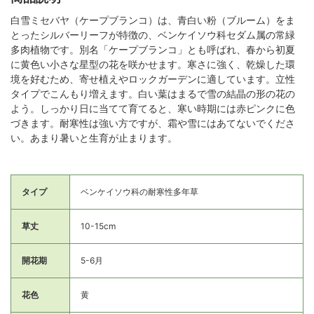
白雪ミセバヤ（ケープブランコ）は、青白い粉（ブルーム）をま
とったシルバーリーフが特徴の、ベンケイソウ科セダム属の常緑
多肉植物です。別名「ケープブランコ」とも呼ばれ、春から初夏
に黄色い小さな星型の花を咲かせます。寒さに強く、乾燥した環
境を好むため、寄せ植えやロックガーデンに適しています。立性
タイプでこんもり増えます。白い葉はまるで雪の結晶の形の花の
よう。しっかり日に当てて育てると、寒い時期には赤ピンクに色
づきます。耐寒性は強い方ですが、霜や雪にはあてないでくださ
い。あまり暑いと生育が止まります。
タイプ
ベンケイソウ科の耐寒性多年草
草丈
10-15cm
開花期
5-6月
花色
黄