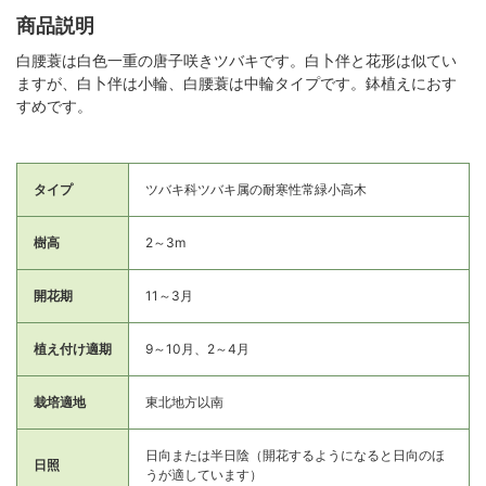
商品説明
白腰蓑は白色一重の唐子咲きツバキです。白卜伴と花形は似てい
ますが、白卜伴は小輪、白腰蓑は中輪タイプです。鉢植えにおす
すめです。
タイプ
ツバキ科ツバキ属の耐寒性常緑小高木
樹高
2～3m
開花期
11～3月
植え付け適期
9～10月、2～4月
栽培適地
東北地方以南
日向または半日陰（開花するようになると日向のほ
日照
うが適しています）