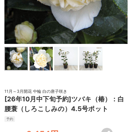
11月～3月開花 中輪 白の唐子咲き
[26年10月中下旬予約]ツバキ（椿）：白
腰蓑（しろこしみの）4.5号ポット
予約