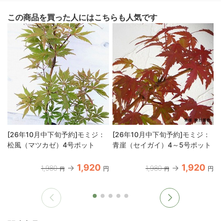
この商品を買った人にはこちらも人気です
[26年10月中下旬予約]モミジ：
[26年10月中下旬予約]モミジ：
松風（マツカゼ）4号ポット
青崖（セイガイ）4～5号ポット
1,920
1,920
1,980
1,980
円
円
円
円