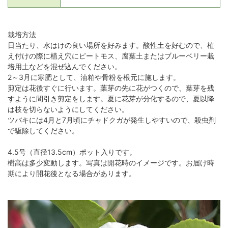
栽培方法
日当たり、水はけの良い場所を好みます。酸性土を好むので、植
え付けの際に植え穴にピートモス、腐葉土またはブルーベリー栽
培用土などを混ぜ込んでください。
2～3月に寒肥として、油粕や骨粉を根元に施します。
剪定は花後すぐに行います。葉芽の先に花がつくので、葉芽を残
すように間引き剪定をします。夏に花芽が分化するので、夏以降
は枝を切らないようにしてください。
ツバキには4月と7月頃にチャドクガが発生しやすいので、殺虫剤
で駆除してください。
4.5号（直径13.5cm）ポット入りです。
樹高は多少変動します。写真は開花時のイメージです。お届け時
期により開花後となる場合があります。