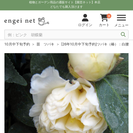
植物とガーデン用品の通販サイト【園芸ネット】本店
どなたでも購入頂けます
0
ログイン
カート
メニュー
10月中下旬予約
苗 ツバキ
[26年10月中下旬予約]ツバキ（椿）：白腰