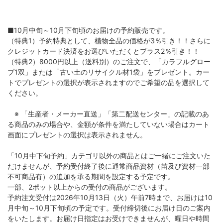
■10月中旬～10月下旬頃のお届けの予約販売です。
（特典1）予約特典として、植物全品の価格が3％引き！！さらに
クレジットカード決済をお選びいただくとプラス2％引き！！
（特典2）8000円以上（送料別）のご注文で、「カラフルグロー
ブ1双」または「古い土のリサイクル材1袋」をプレゼント。カー
トでプレゼントの選択が表示されますのでご希望の品を選択して
ください。
※ 「生産者・メーカー直送」「第二配送センター」の記載のあ
る商品のみの場合や、金額が条件を満たしていない場合はカート
画面にプレゼントの選択は表示されません。
「10月中下旬予約」カテゴリ以外の商品とはご一緒にご注文いた
だけませんが、予約受付終了後に通常商品資材（苗及び資材一部
不可商品有）の追加を承る期間を設定する予定です。
一部、2ポット以上からの受付の商品がございます。
予約注文受付は2026年10月13日（火）午前7時まで、お届けは10
月中旬～10月下旬頃の予定です。受付締切後にお届け日のご案内
をいたします。お届け日指定はお受けできませんが、曜日や時間