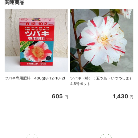
関連商品
ツバキ専用肥料 400g(8-12-10-2)
ツバキ（椿）：五ツ島（いつつしま）
4.5号ポット
605
1,430
円
円