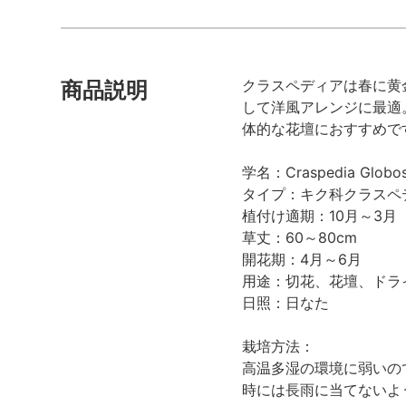
クラスペディアは春に黄
商品説明
して洋風アレンジに最適
体的な花壇におすすめで
学名：Craspedia Globo
タイプ：キク科クラスペ
植付け適期：10月～3月
草丈：60～80cm
開花期：4月～6月
用途：切花、花壇、ドラ
日照：日なた
栽培方法：
高温多湿の環境に弱いの
時には長雨に当てないよ