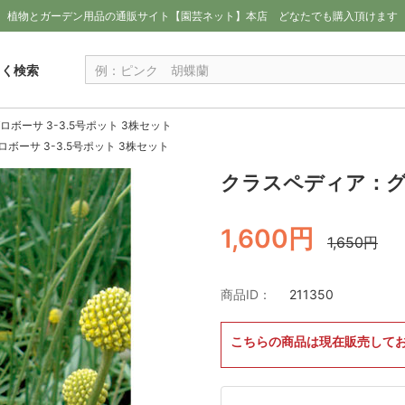
植物とガーデン用品の通販サイト【園芸ネット】本店
どなたでも購入頂けます
しく検索
ボーサ 3-3.5号ポット 3株セット
ボーサ 3-3.5号ポット 3株セット
クラスペディア：グロ
1,600円
1,650円
商品ID：
211350
こちらの商品は現在販売して