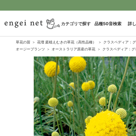
カテゴリで探す
品種50音検索
詳
草花の苗
花壇 庭植えむきの草花（高性品種）
クラスペディア：グロ
オージープランツ
オーストラリア原産の草花
クラスペディア：グロ