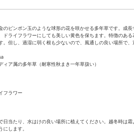
金のピンポン玉のような球形の花を咲かせる多年草です。成長す
。ドライフラワーにしても美しい黄色を保ちます。特徴のある
す。但し、過湿に弱く根も少ないので、風通しの良い場所で、
sa
ディア属の多年草（耐寒性秋まき一年草扱い）
イフラワー
で日当たり、水はけの良い場所に植えてください。越冬時は霜
うにします。