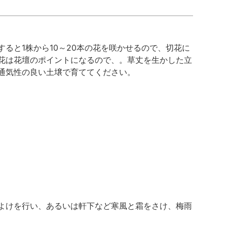
ると1株から10～20本の花を咲かせるので、切花に
花は花壇のポイントになるので、。草丈を生かした立
通気性の良い土壌で育ててください。
よけを行い、あるいは軒下など寒風と霜をさけ、梅雨