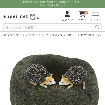
植物とガーデン用品の通販サイト【園芸ネット】本店
どなたでも購入頂けます
0
ログイン
カート
メニュー
鉢 プランター
バラエティ
ピッコロフラワーポット（Flowerpot）：ハリネズ