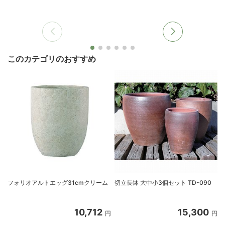
このカテゴリのおすすめ
フォリオアルトエッグ31cmクリーム
切立長鉢 大中小3個セット TD-090
t
10,712
15,300
円
円