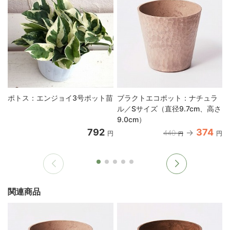
ポトス：エンジョイ3号ポット苗
ブラクトエコポット：ナチュラ
ル／Sサイズ（直径9.7cm、高さ
9.0cm）
792
374
440
円
円
円
関連商品