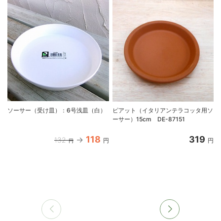
ソーサー（受け皿）：6号浅皿（白）
ピアット（イタリアンテラコッタ用ソ
ーサー）15cm DE-87151
8
118
319
132
円
円
円