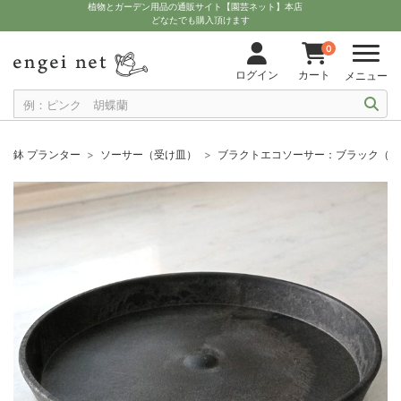
植物とガーデン用品の通販サイト【園芸ネット】本店
どなたでも購入頂けます
0
ログイン
カート
メニュー
鉢 プランター
ソーサー（受け皿）
ブラクトエコソーサー：ブラック（直径10