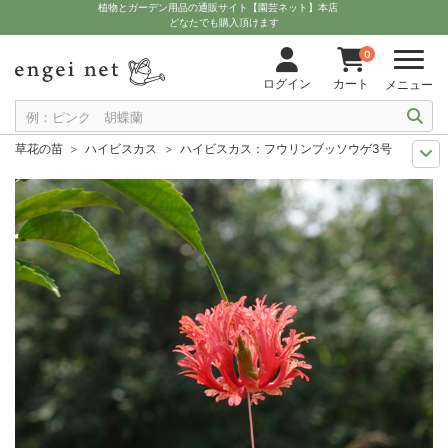
植物とガーデン用品の通販サイト【園芸ネット】本店
どなたでも購入頂けます
0
ログイン
カート
メニュー
草花の苗
ハイビスカス
ハイビスカス：フウリンブッソウゲ3号ポット
おすすめ植物
ハイビスカス・ハイビスカスの仲間
ハイビスカス：フウリ
夏の園芸
南国の植物とトロピカルフルーツ
ハイビスカス：フウリンブッ