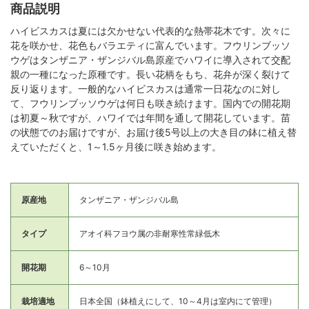
商品説明
ハイビスカスは夏には欠かせない代表的な熱帯花木です。次々に
花を咲かせ、花色もバラエティに富んでいます。フウリンブッソ
ウゲはタンザニア・ザンジバル島原産でハワイに導入されて交配
親の一種になった原種です。長い花柄をもち、花弁が深く裂けて
反り返ります。一般的なハイビスカスは通常一日花なのに対し
て、フウリンブッソウゲは何日も咲き続けます。国内での開花期
は初夏～秋ですが、ハワイでは年間を通して開花しています。苗
の状態でのお届けですが、お届け後5号以上の大き目の鉢に植え替
えていただくと、1～1.5ヶ月後に咲き始めます。
原産地
タンザニア・ザンジバル島
タイプ
アオイ科フヨウ属の非耐寒性常緑低木
開花期
6～10月
栽培適地
日本全国（鉢植えにして、10～4月は室内にて管理）