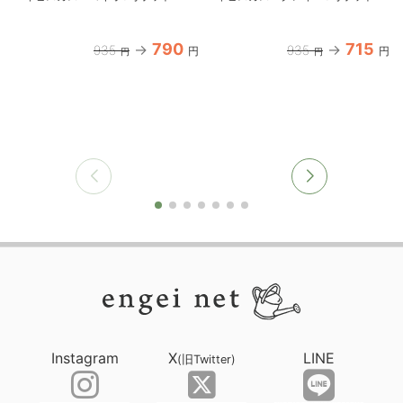
790
715
935
935
円
円
円
円
Instagram
X
LINE
(旧Twitter)