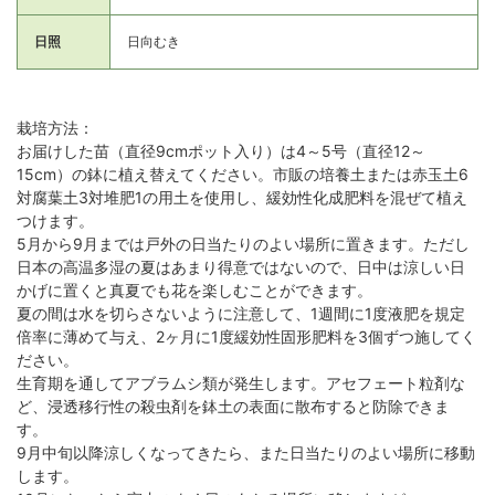
日照
日向むき
栽培方法：
お届けした苗（直径9cmポット入り）は4～5号（直径12～
15cm）の鉢に植え替えてください。市販の培養土または赤玉土6
対腐葉土3対堆肥1の用土を使用し、緩効性化成肥料を混ぜて植え
つけます。
5月から9月までは戸外の日当たりのよい場所に置きます。ただし
日本の高温多湿の夏はあまり得意ではないので、日中は涼しい日
かげに置くと真夏でも花を楽しむことができます。
夏の間は水を切らさないように注意して、1週間に1度液肥を規定
倍率に薄めて与え、2ヶ月に1度緩効性固形肥料を3個ずつ施してく
ださい。
生育期を通してアブラムシ類が発生します。アセフェート粒剤な
ど、浸透移行性の殺虫剤を鉢土の表面に散布すると防除できま
す。
9月中旬以降涼しくなってきたら、また日当たりのよい場所に移動
します。