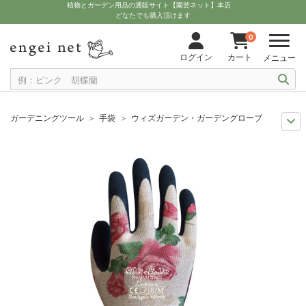
植物とガーデン用品の通販サイト【園芸ネット】本店
どなたでも購入頂けます
0
ログイン
カート
メニュー
ガーデニングツール
手袋
ウィズガーデン・ガーデングローブ ルミナス
11月中下旬予約
グッズ・資材
ウィズガーデン・ガーデングローブ ルミ
9月中下旬予約
グッズ・資材
ウィズガーデン・ガーデングローブ ルミナ