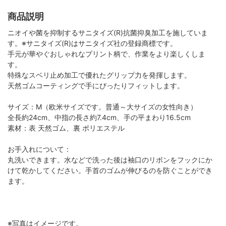
商品説明
ニオイや菌を抑制するサニタイズ(R)抗菌抑臭加工を施していま
す。※サニタイズ(R)はサニタイズ社の登録商標です。
手元が華やぐおしゃれなプリント柄で、作業をより楽しくしま
す。
特殊なスベリ止め加工で優れたグリップ力を発揮します。
天然ゴムコーティングで手にぴったりフィットします。
サイズ：M（欧米サイズです。普通～大サイズの女性向き）
全長約24cm、中指の長さ約7.4cm、手の平まわり16.5cm
素材：表 天然ゴム、裏 ポリエステル
お手入れについて：
丸洗いできます。水などで洗った後は袖口のリボンをフックにか
けて乾かしてください。手首のゴムが伸びるのを防ぐことができ
ます。
※写真はイメージです。