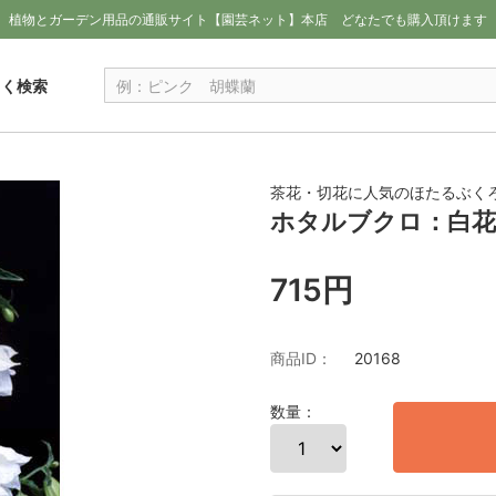
植物とガーデン用品の通販サイト【園芸ネット】本店
どなたでも購入頂けます
しく検索
茶花・切花に人気のほたるぶく
ホタルブクロ：白花
715円
商品ID：
20168
数量：