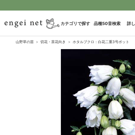
カテゴリで探す
品種50音検索
詳
山野草の苗
切花・茶花向き
ホタルブクロ：白花二重3号ポット