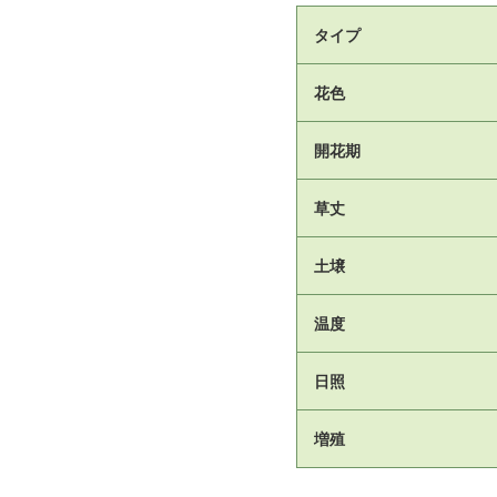
タイプ
花色
開花期
草丈
土壌
温度
日照
増殖