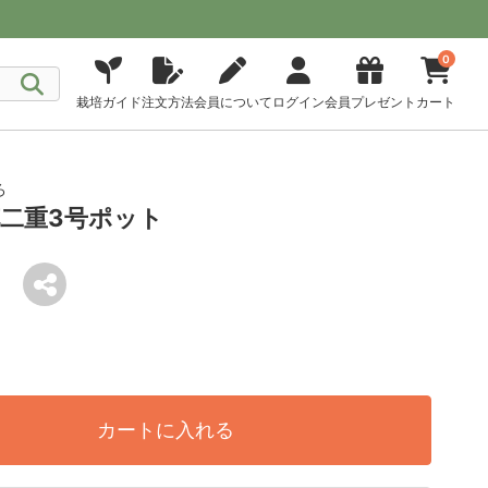
0
栽培ガイド
注文方法
会員について
ログイン
会員プレゼント
カート
ろ
二重3号ポット
カートに入れる