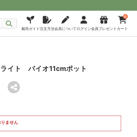
0
栽培ガイド
注文方法
会員について
ログイン
会員プレゼント
カート
ライト バイオ11cmポット
おりません