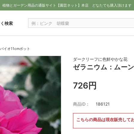
植物とガーデン用品の通販サイト【園芸ネット】本店
どなたでも購入頂けます
しく検索
バイオ11cmポット
ダークリーフに色鮮やかな花
ゼラニウム：ムーン
726円
商品ID：
186121
こちらの商品は現在販売して