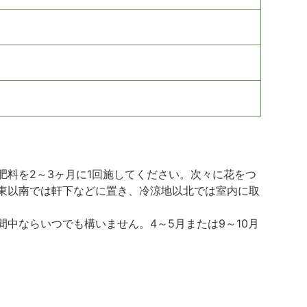
料を2～3ヶ月に1回施してください。次々に花をつ
東以南では軒下などに置き、冷涼地以北では室内に取
中ならいつでも構いません。4～5月または9～10月