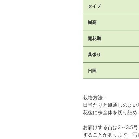
タイプ
樹高
開花期
葉張り
日照
栽培方法：
日当たりと風通しのよい
花後に株全体を切り詰め
お届けする苗は3～3.5
することがあります。写