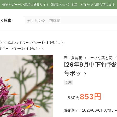
植物とガーデン用品の通販サイト【園芸ネット】本店
どなたでも購入頂けます
しく検索
約]イソポゴン：ドワーフグレー3～3.5号ポット
ドワーフグレー3～3.5号ポット
春～夏開花 ユニークな葉と花 
[26年9月中下旬予
号ポット
予約
853円
880円
販売期間：2026/06/01 07:00 ～ 