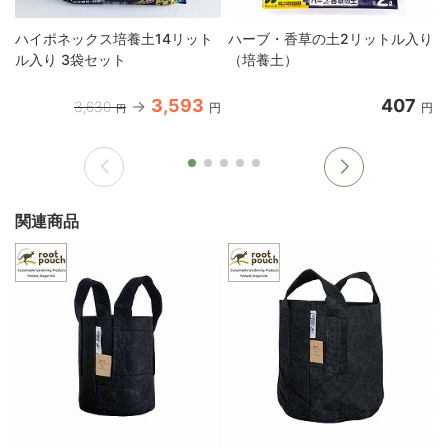
ハイポネックス培養土14リット
ハーブ・香草の土2リットル入り
ル入り 3袋セット
（培養土）
3,593
407
3,630
円
円
円
関連商品