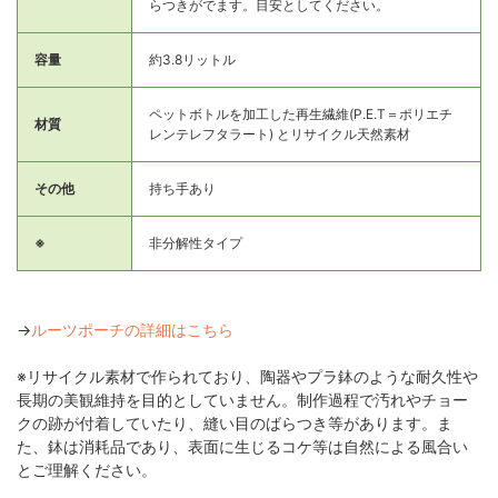
らつきがでます。目安としてください。
容量
約3.8リットル
ペットボトルを加工した再生繊維(P.E.T＝ポリエチ
材質
レンテレフタラート) とリサイクル天然素材
その他
持ち手あり
※
非分解性タイプ
→
ルーツポーチの詳細はこちら
※リサイクル素材で作られており、陶器やプラ鉢のような耐久性や
長期の美観維持を目的としていません。制作過程で汚れやチョー
クの跡が付着していたり、縫い目のばらつき等があります。ま
た、鉢は消耗品であり、表面に生じるコケ等は自然による風合い
とご理解ください。