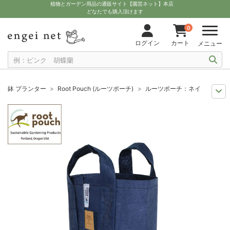
植物とガーデン用品の通販サイト【園芸ネット】本店
どなたでも購入頂けます
0
ログイン
カート
メニュー
鉢 プランター
Root Pouch (ルーツポーチ)
ルーツポーチ：ネイビー1ガロン
11月中下旬予約
グッズ・資材
ルーツポーチ：ネイビー1ガロン・持手あり（
12月上中旬予約
グッズ・資材
ルーツポーチ：ネイビー1ガロン・持手あり（
10月中下旬予約
グッズ・資材
ルーツポーチ：ネイビー1ガロン・持手あり（