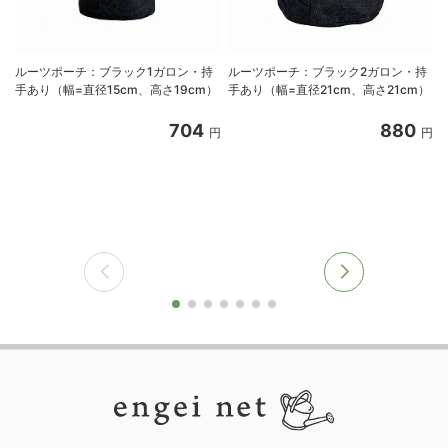
ルーツポーチ：ブラック1ガロン・持
ルーツポーチ：ブラック2ガロン・持
手あり（幅=直径15cm、高さ19cm）
手あり（幅=直径21cm、高さ21cm）
2
704
880
円
円