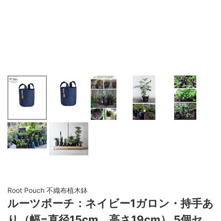
Root Pouch 不織布植木鉢
ルーツポーチ：ネイビー1ガロン・持手あ
り（幅=直径15cm、高さ19cm） 5個セ