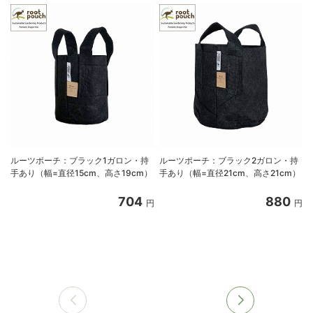
ルーツポーチ：ブラック1ガロン・持
ルーツポーチ：ブラック2ガロン・持
手あり（幅=直径15cm、高さ19cm）
手あり（幅=直径21cm、高さ21cm）
2
704
880
円
円