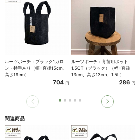
ルーツポーチ：ブラック1ガロ
ルーツポーチ：育苗用ポット
ン・持手あり（幅=直径15cm、
1.5QT（ブラック）（幅=直径
高さ19cm）
13cm、高さ13cm、1.5L）
704
286
円
円
関連商品