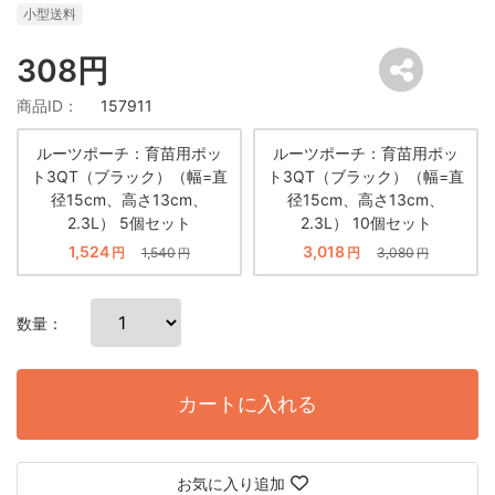
小型送料
308円
商品ID：
157911
ルーツポーチ：育苗用ポッ
ルーツポーチ：育苗用ポッ
ト3QT（ブラック）（幅=直
ト3QT（ブラック）（幅=直
径15cm、高さ13cm、
径15cm、高さ13cm、
2.3L） 5個セット
2.3L） 10個セット
1,524
3,018
円
1,540
円
3,080
円
円
数量：
カートに入れる
お気に入り追加