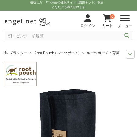
植物とガーデン用品の通販サイト【園芸ネット】本店
どなたでも購入頂けます
0
ログイン
カート
メニュー
鉢 プランター
Root Pouch (ルーツポーチ)
ルーツポーチ：育苗用ポット3Q
11月中下旬予約
グッズ・資材
ルーツポーチ：育苗用ポット3QT（ブラック）
12月上中旬予約
グッズ・資材
ルーツポーチ：育苗用ポット3QT（ブラック）
10月中下旬予約
グッズ・資材
ルーツポーチ：育苗用ポット3QT（ブラック）