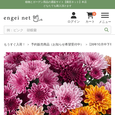
植物とガーデン用品の通販サイト【園芸ネット】本店
どなたでも購入頂けます
0
ログイン
カート
メニュー
もうすぐ入荷！
予約販売商品（お知らせ希望受付中）
[26年10月中下