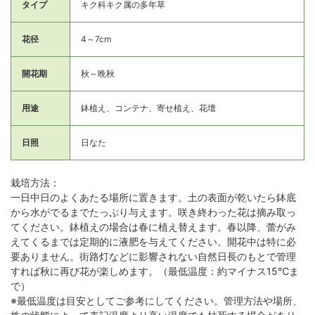
タイプ
キク科キク属の多年草
花径
4～7cm
開花期
秋～晩秋
用途
鉢植え、コンテナ、寄せ植え、花壇
日照
日なた
栽培方法：
一日中日のよくあたる場所に置きます。土の表面が乾いたら鉢底
から水がでるまでたっぷり与えます。咲き終わった花は摘み取っ
てください。鉢植えの場合は春に植え替えます。春以降、蕾がみ
えてくるまでは定期的に液肥を与えてください。開花中は特に必
要ありません。街路灯などに影響されない自然日長のもとで管理
すれば秋に再び花が楽しめます。（最低温度：約マイナス15℃ま
で）
※最低温度は目安としてご参考にしてください。管理方法や場所、