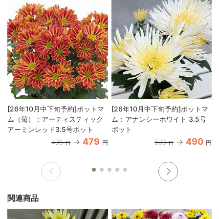
[26年10月中下旬予約]ポットマ
[26年10月中下旬予約]ポットマ
ム（菊）：アーティスティック
ム：アナンシーホワイト 3.5号
アーミンレッド3.5号ポット
ポット
479
490
495
506
円
円
円
円
関連商品