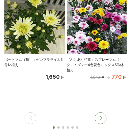
ポットマム（菊）：ゼンブラライム5
（わけあり特価）スプレーマム（キ
号鉢植え
ク）：ダンテ4色花色ミックス5号鉢
植え
1,650
770
1,540
円
円
円