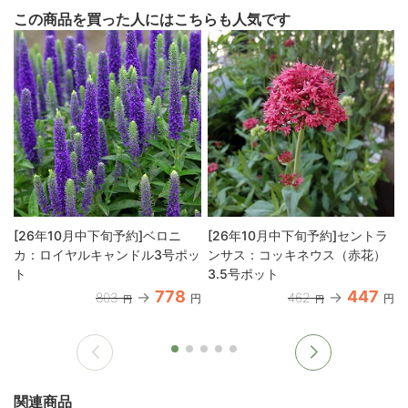
この商品を買った人にはこちらも人気です
[26年10月中下旬予約]ベロニ
[26年10月中下旬予約]セントラ
カ：ロイヤルキャンドル3号ポッ
ンサス：コッキネウス（赤花）
ト
3.5号ポット
778
447
803
462
円
円
円
円
関連商品