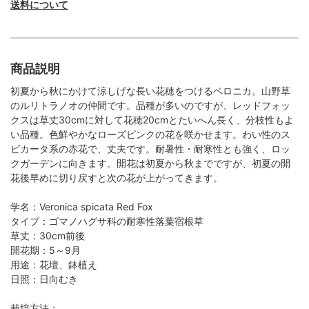
送料について
商品説明
初夏から秋にかけて涼しげな長い花穂をつけるベロニカ。山野草
のルリトラノオの仲間です。品種が多いのですが、レッドフォッ
クスは草丈30cmに対して花穂20cmとたいへん長く、分枝性もよ
い品種。色鮮やかなローズピンクの花を咲かせます。わい性のス
ピカータ系の赤花で、丈夫です。耐暑性・耐寒性とも強く、ロッ
クガーデンに向きます。開花は初夏から秋までですが、初夏の開
花後早めに切り戻すと次の花が上がってきます。
学名：Veronica spicata Red Fox
タイプ：ゴマノハグサ科の耐寒性落葉宿根草
草丈：30cm前後
開花期：5～9月
用途：花壇、鉢植え
日照：日向むき
栽培方法：