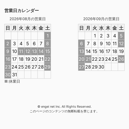
営業日カレンダー
2026年08月の営業日
2026年09月の営業日
日
月
火
水
木
金
土
日
月
火
水
木
金
土
1
1
2
3
4
5
2
3
4
5
6
7
8
6
7
8
9
10
11
12
9
10
11
12
13
14
15
13
14
15
16
17
18
19
16
17
18
19
20
21
22
20
21
22
23
24
25
26
23
24
25
26
27
28
29
27
28
29
30
30
31
■
:
休業日
© engei net Inc. All Rights Reserved.
このページのコンテンツの無断転載を禁じます。