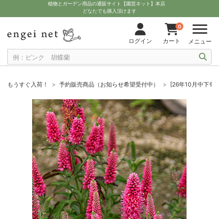
植物とガーデン用品の通販サイト【園芸ネット】本店
どなたでも購入頂けます
0
ログイン
カート
メニュー
もうすぐ入荷！
予約販売商品（お知らせ希望受付中）
[26年10月中下