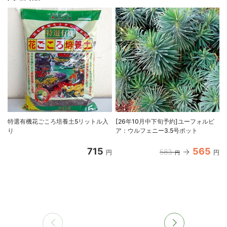
特選有機花ごころ培養土5リットル入
[26年10月中下旬予約]ユーフォルビ
り
ア：ウルフェニー3.5号ポット
715
565
583
円
円
円