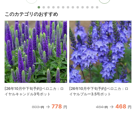
このカテゴリのおすすめ
[26年10月中下旬予約]ベロニカ：ロ
[26年10月中下旬予約]ベロニカ：ロ
イヤルキャンドル3号ポット
イヤルブルー3.5号ポット
778
468
803
484
円
円
円
円