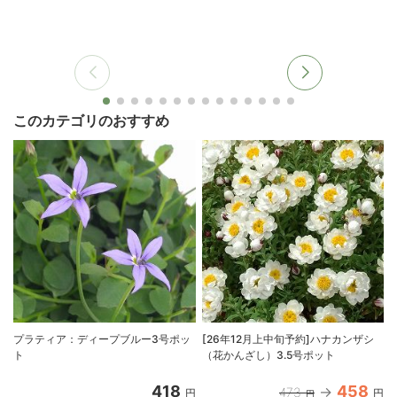
このカテゴリのおすすめ
プラティア：ディープブルー3号ポッ
[26年12月上中旬予約]ハナカンザシ
ト
（花かんざし）3.5号ポット
418
458
473
円
円
円