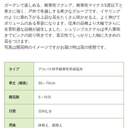
ガーデンで楽しめる、耐寒性フクシア。耐寒性マイナス5度以下と
寒さに強く、戸外で冬越しする希少なグループです。イヤリング
のように垂れ下がる上品な花をたくさん咲かせる上、よく伸びて
ボリュームのある草姿になります。従来の品種より大輪でさらに
生育旺盛な品種が誕生しました。シュリンプカクテルは半八重咲
きでピンクの絞り咲きです。直立性でしっかりした軸に大きめの
花をつけます。
写真は開花時のイメージですがお届け時は苗の状態です。
タイプ
アカバナ科半耐寒性常緑低木
草丈（樹高）
50～70cm
開花期
5～10月
日照
日向むき
用途
鉢植え、庭植え