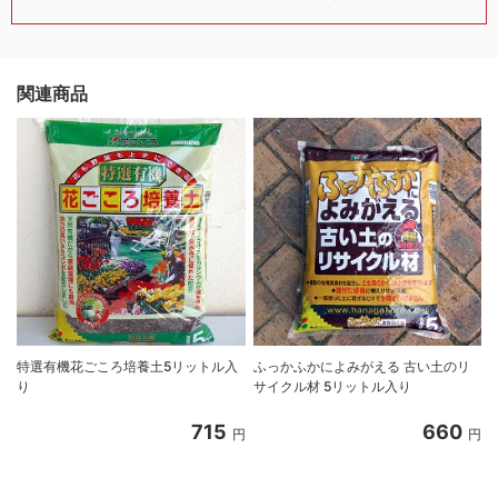
関連商品
特選有機花ごころ培養土5リットル入
ふっかふかによみがえる 古い土のリ
り
サイクル材 5リットル入り
8
715
660
円
円