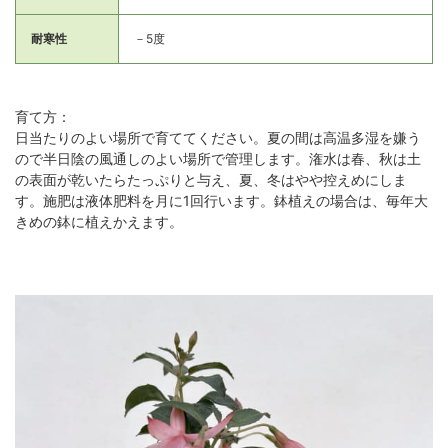
耐寒性
－5度
育て方：
日当たりのよい場所で育ててください。夏の間は高温多湿を嫌う
ので半日陰の風通しのよい場所で管理します。潅水は春、秋は土
の表面が乾いたらたっぷりと与え、夏、冬はやや控えめにしま
す。施肥は液体肥料を月に1回行います。鉢植えの場合は、毎年大
きめの鉢に植えかえます。