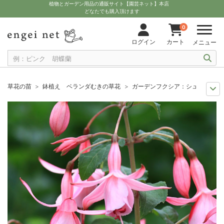
植物とガーデン用品の通販サイト【園芸ネット】本店
どなたでも購入頂けます
0
ログイン
カート
メニュー
草花の苗
鉢植え ベランダむきの草花
ガーデンフクシア：シュリンプカク
10月中下旬予約
苗 草花
ガーデンフクシア：シュリンプカクテル3.5号