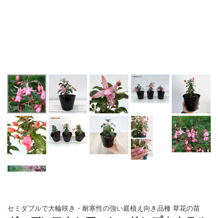
セミダブルで大輪咲き・耐寒性の強い庭植え向き品種 草花の苗