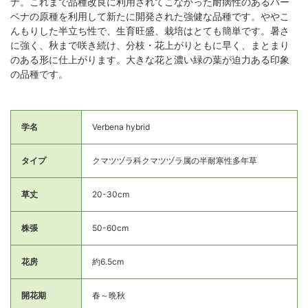
ナ。これまで品種改良に利用されてこなかった耐病性のあるバー
ベナの原種を利用して新たに開発された強健な品種です。ややこ
んもりした半立ち性で、生育旺盛、栽培はとても簡単です。暑さ
に強く、秋まで咲き続け、分枝・花上がりともに早く、まとまり
のある形に仕上がります。大きな花と濃い緑の葉が迫力ある印象
の品種です。
学名
Verbena hybrid
タイプ
クマツヅラ科クマツヅラ属の半耐寒性多年草
草丈
20-30cm
株張
50-60cm
花房
約6.5cm
開花期
春～晩秋