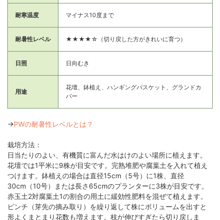
耐寒温度
マイナス10度まで
耐暑性レベル
★★★★☆（切り戻した方がきれいに育つ）
日照
日向むき
花壇、鉢植え、ハンギングバスケット、グランドカ
用途
バー
→
PWの耐暑性レベルとは？
栽培方法：
日当たりのよい、有機質に富んだ水はけのよい場所に植えます。
花壇では1平米に9株が目安です。完熟堆肥や腐葉土を入れて植え
つけます。鉢植えの場合は直径15cm（5号）に1株、直径
30cm（10号）または長さ65cmのプランターに3株が目安です。
赤玉土2対腐葉土1の割合の用土に緩効性肥料を混ぜて植えます。
ピンチ（芽先の摘み取り）を繰り返して株にボリュームを出すと
形よくまとまり花数も増えます。枝が伸びすぎたら切り戻しま