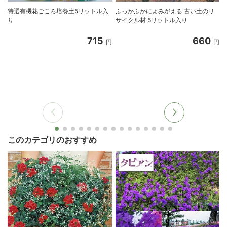
特選有機花ごころ培養土5リットル入
ふっかふかによみがえる 古い土のリ
り
サイクル材 5リットル入り
8
715
660
円
円
このカテゴリのおすすめ