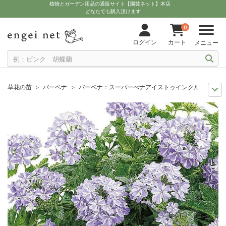
植物とガーデン用品の通販サイト【園芸ネット】本店
どなたでも購入頂けます
0
ログイン
カート
メニュー
草花の苗
バーベナ
バーベナ：スーパーべナアイストゥインクル3号ポット
人気のシリーズ
苗 PW
バーベナ：スーパーべナアイストゥインクル3号