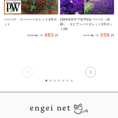
バーベナ：スーパーべナレッド3号ポ
[26年9月中下旬予約]バーベナ（宿
ット
根）：タピアンバイオレット3号ポッ
ト(R)
483
559
528
577
円
円
円
円