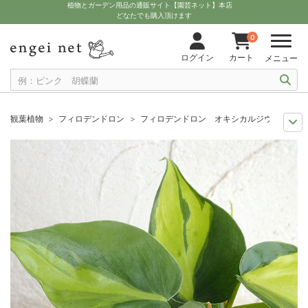
植物とガーデン用品の通販サイト【園芸ネット】本店
どなたでも購入頂けます
0
ログイン
カート
メニュー
観葉植物
フィロデンドロン
フィロデンドロン オキシカルジウム ブラジル
観葉植物特集
ポットサイズ別 3号～3.5号
フィロデンドロン オキシカル
観葉植物特集
葉の色から
フィロデンドロン オキシカルジウム ブラジル 