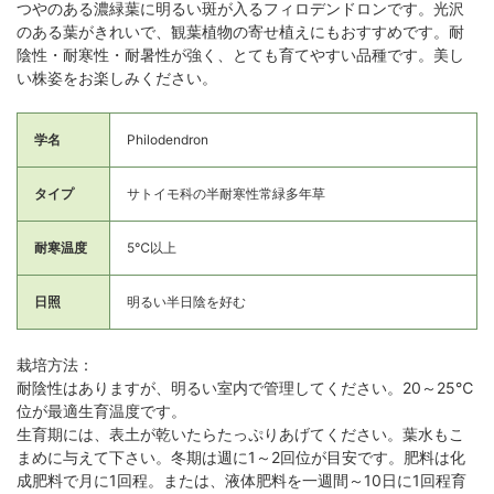
つやのある濃緑葉に明るい斑が入るフィロデンドロンです。光沢
のある葉がきれいで、観葉植物の寄せ植えにもおすすめです。耐
陰性・耐寒性・耐暑性が強く、とても育てやすい品種です。美し
い株姿をお楽しみください。
学名
Philodendron
タイプ
サトイモ科の半耐寒性常緑多年草
耐寒温度
5℃以上
日照
明るい半日陰を好む
栽培方法：
耐陰性はありますが、明るい室内で管理してください。20～25℃
位が最適生育温度です。
生育期には、表土が乾いたらたっぷりあげてください。葉水もこ
まめに与えて下さい。冬期は週に1～2回位が目安です。肥料は化
成肥料で月に1回程。または、液体肥料を一週間～10日に1回程育