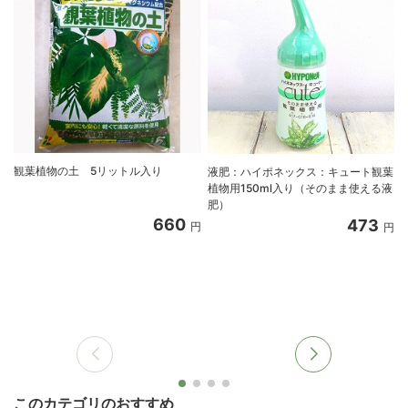
観葉植物の土 5リットル入り
液肥：ハイポネックス：キュート観葉
植物用150ml入り（そのまま使える液
肥）
660
473
円
円
このカテゴリのおすすめ