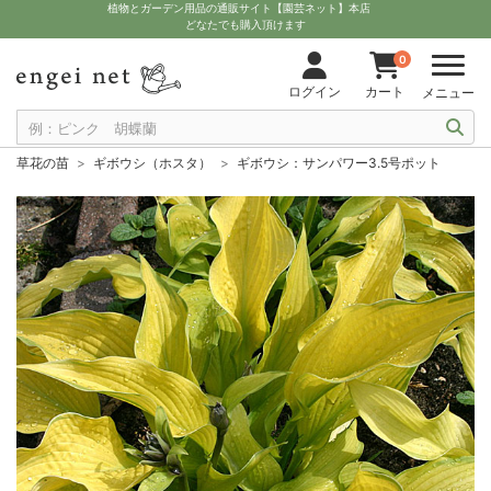
植物とガーデン用品の通販サイト【園芸ネット】本店
どなたでも購入頂けます
0
ログイン
カート
メニュー
草花の苗
ギボウシ（ホスタ）
ギボウシ：サンパワー3.5号ポット