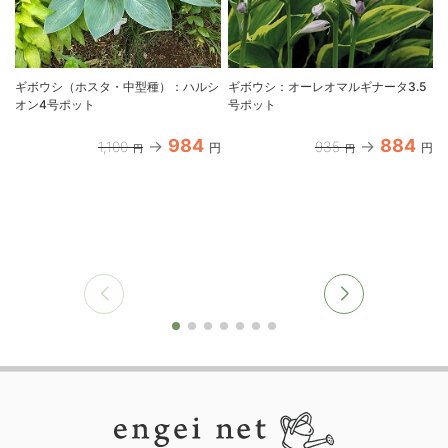
ギボウシ（ホスタ・中型種）：ハルシ
ギボウシ：オーレオマルギナータ3.5
オン4号ポット
号ポット
984
884
1,100
935
円
円
円
円