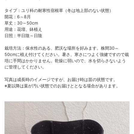
タイプ：ユリ科の耐寒性宿根草（冬は地上部のない状態）
開花：6～8月
草丈：30～50cm
用途：花壇、鉢植え
日照：半日陰～日陰
栽培方法：保水性のある、肥沃な場所を好みます。株間30～
50cmに植え付けてください。暑さ、寒さにつよく強健ですので栽
培に手間はかかりません。乾燥に弱いので、水を切らさないよう
に管理してください。
写真は成長時のイメージですが、お届け時は苗の状態です。
※夏以降は葉が汚い状態でのお届けととなる場合があります。