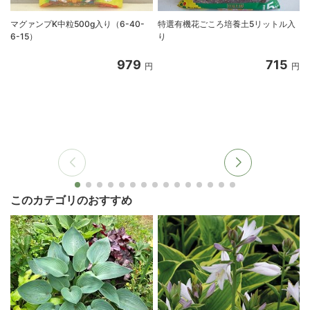
マグァンプK中粒500g入り（6-40-
特選有機花ごころ培養土5リットル入
6-15）
り
8
979
715
円
円
このカテゴリのおすすめ