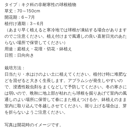
タイプ：キク科の非耐寒性の球根植物
草丈：70～150cm
開花期：6～7月
植付け適期：3～6月
（あまり早く植えると寒冷地では球根が凍結する場合があります
のでご注意ください。植え付けまで風通しの良い直射日光のあた
らない場所で保管してください）
用途：庭植え・花壇・切花・鉢植え
日照：日向向き
栽培方法：
日当たり・水はけのよい土に植えてください。植付け時に堆肥な
どを混ぜると大きく生長します。アブラムシが発生しやすいの
で、浸透性殺虫剤をまくなどして予防してください。冬の寒さに
は弱いので、晩秋に地上部が枯れたら球根を掘りあげて室内の風
通しのよい場所に保管して春にまた植えつけるか、鉢植えのまま
室内に取り込んで冬越しさせてください。堀り上げる場合は、芽
を折らないようご注意ください。
写真は開花時のイメージです。