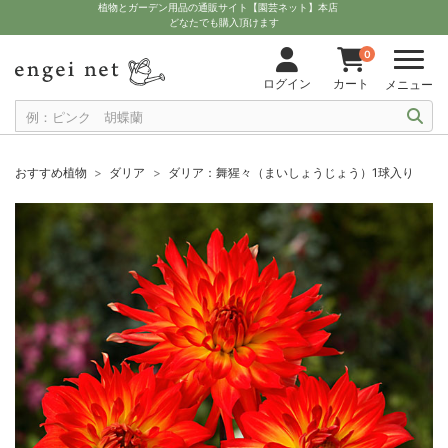
植物とガーデン用品の通販サイト【園芸ネット】本店
どなたでも購入頂けます
0
ログイン
カート
メニュー
おすすめ植物
ダリア
ダリア：舞猩々（まいしょうじょう）1球入り