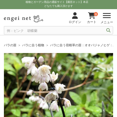
植物とガーデン用品の通販サイト【園芸ネット】本店
どなたでも購入頂けます
0
ログイン
カート
メニュー
バラの苗
バラに合う植物
バラに合う宿根草の苗：オオバジャノヒゲ：黒竜（