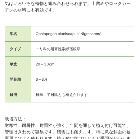
気はいろいろな植物と組み合わせられます。土留めやロックガー
デンの材料にも有効です。
学名
Ophiopogon planiscapus 'Nigrescens'
タイプ
ユリ科の耐寒性常緑宿根草
草丈
20～30cm
開花期
6～8月
日照
日向、半日陰とも植えられます
栽培方法：
耐寒性、耐暑性、耐雨性が強く、年間を通して植え付け可能で、
管理はきわめて容易です。積雪にも耐えます。特に急な斜面の被
覆用にはよく使われます。植え付け後はほとんど手間がかかりま