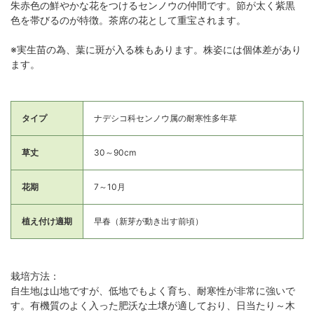
朱赤色の鮮やかな花をつけるセンノウの仲間です。節が太く紫黒
色を帯びるのが特徴。茶席の花として重宝されます。
※実生苗の為、葉に斑が入る株もあります。株姿には個体差があり
ます。
タイプ
ナデシコ科センノウ属の耐寒性多年草
草丈
30～90cm
花期
7～10月
植え付け適期
早春（新芽が動き出す前頃）
栽培方法：
自生地は山地ですが、低地でもよく育ち、耐寒性が非常に強いで
す。有機質のよく入った肥沃な土壌が適しており、日当たり～木