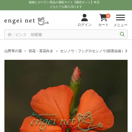
植物とガーデン用品の通販サイト【園芸ネット】本店
どなたでも購入頂けます
0
ログイン
カート
メニュー
山野草の苗
切花・茶花向き
センノウ：フシグロセンノウ(節黒仙翁）3号 