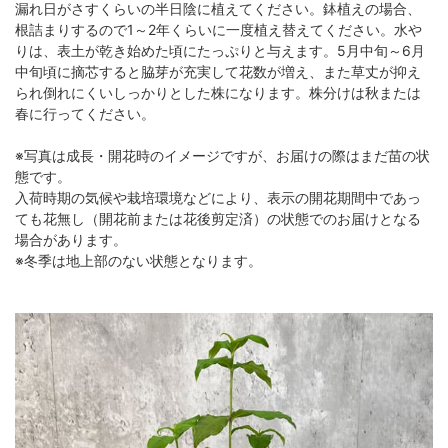
漏れ日がさすくらいの半日陰に植えてください。鉢植えの場合、
根詰まりするので1～2年くらいに一度植え替えてください。水や
りは、表土が乾き始めた頃にたっぷりと与えます。5月中旬～6月
中旬頃に摘芯すると脇芽が充実して花数が増え、また草丈が抑え
られ倒れにくいしっかりとした株になります。株分けは秋または
春に行ってください。
※写真は成長・開花時のイメージですが、お届けの際はまだ苗の状
態です。
入荷時期の気候や栽培環境などにより、表示の開花期間中であっ
ても花無し（開花前または花後剪定済）の状態でのお届けとなる
場合があります。
※冬季は地上部のない状態となります。