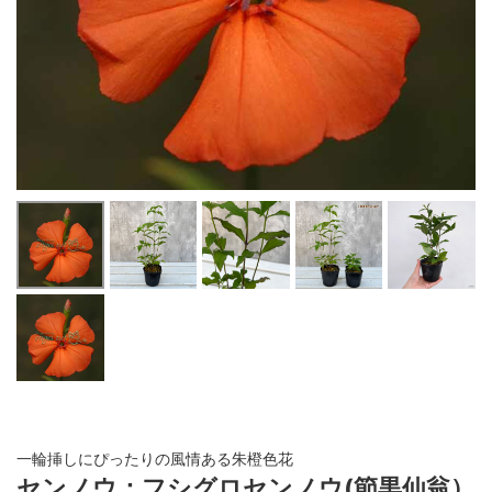
一輪挿しにぴったりの風情ある朱橙色花
センノウ：フシグロセンノウ(節黒仙翁）