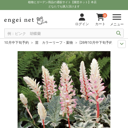
植物とガーデン用品の通販サイト【園芸ネット】本店
どなたでも購入頂けます
0
ログイン
カート
メニュー
10月中下旬予約
苗 カラーリーフ・葉物
[26年10月中下旬予約]アカ
10月中下旬予約
苗 草花
[26年10月中下旬予約]アカンサス：モーリ