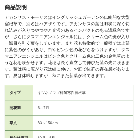
商品説明
アカンサス・モーリスはイングリッシュガーデンの伝統的な大型
宿根草で、別名はハアザミです。アカンサスの葉は羽状に深く切
れ込みが入りつやつやと光沢のあるインパクトのある濃緑色です
が、さらにタスマニアンエンジェルには、クリーム色の斑が入り
一際目を引く葉をしています。また花も特徴的で一般種では上部
に紫色のがくがあり、白やピンク色の花びらをつけますが、タス
マニアンエンジェルはピンク色とクリーム色の二色の金魚草のよ
うな花を咲かせます。花穂は長く直立して伸びた茎の先に咲きま
す。葉は横に広がり花は縦に伸び、お庭で抜群の存在感がありま
す。夏は休眠しますが、秋にまた新葉が出てきます。
タイプ
キツネノマゴ科耐寒性宿根草
開花期
6～7月
草丈
80～150cm
植付け適期
10月～5月