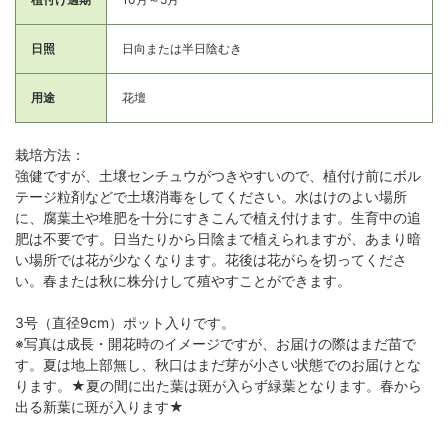
日照
日向または半日陰むき
用途
花壇
栽培方法：
強健ですが、土壌センチュウがつきやすいので、植付け前にボル
テージ粒剤などで土壌消毒をしてください。水はけのよい場所
に、腐葉土や堆肥を十分にすきこんで植え付けます。生育中の追
肥は不要です。日当たりから日陰まで植えられますが、あまり暗
い場所では花が少なくなります。花後は花がらを切ってくださ
い。春または秋に株分けして殖やすことができます。
3号（直径9cm）ポット入りです。
※写真は成長・開花時のイメージですが、お届けの際はまだ苗で
す。夏は地上部無し、秋口はまだ芽が小さい状態でのお届けとな
ります。★夏の間に出た葉は斑が入らず緑葉となります。春から
出る新葉に斑が入ります★