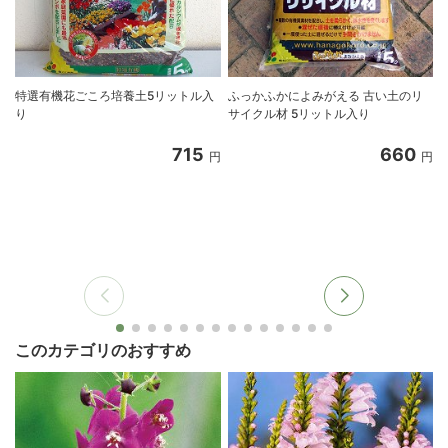
特選有機花ごころ培養土5リットル入
ふっかふかによみがえる 古い土のリ
り
サイクル材 5リットル入り
8
715
660
円
円
このカテゴリのおすすめ