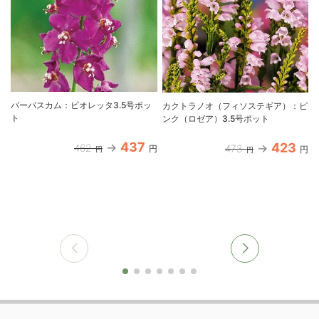
バーバスカム：ビオレッタ3.5号ポッ
カクトラノオ（フィソステギア）：ピ
ト
ンク（ロゼア）3.5号ポット
437
423
462
473
円
円
円
円