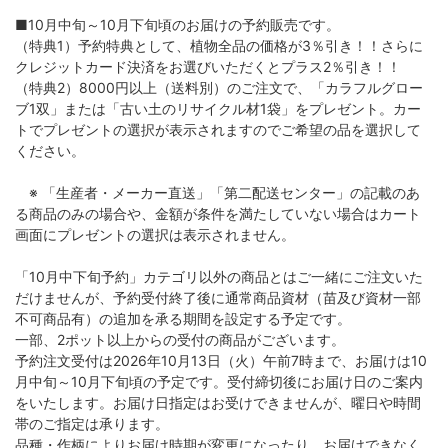
■10月中旬～10月下旬頃のお届けの予約販売です。
（特典1）予約特典として、植物全品の価格が3％引き！！さらに
クレジットカード決済をお選びいただくとプラス2％引き！！
（特典2）8000円以上（送料別）のご注文で、「カラフルグロー
ブ1双」または「古い土のリサイクル材1袋」をプレゼント。カー
トでプレゼントの選択が表示されますのでご希望の品を選択して
ください。
※ 「生産者・メーカー直送」「第二配送センター」の記載のあ
る商品のみの場合や、金額が条件を満たしていない場合はカート
画面にプレゼントの選択は表示されません。
「10月中下旬予約」カテゴリ以外の商品とはご一緒にご注文いた
だけませんが、予約受付終了後に通常商品資材（苗及び資材一部
不可商品有）の追加を承る期間を設定する予定です。
一部、2ポット以上からの受付の商品がございます。
予約注文受付は2026年10月13日（火）午前7時まで、お届けは10
月中旬～10月下旬頃の予定です。受付締切後にお届け日のご案内
をいたします。お届け日指定はお受けできませんが、曜日や時間
帯のご指定は承ります。
品種・作柄によりお届け時期が変更になったり、お届けできなく