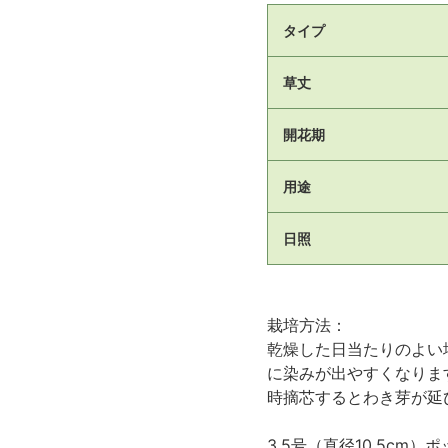
タイプ
草丈
開花期
用途
日照
栽培方法：
乾燥した日当たりのよい
に染みが出やすくなりま
時摘芯するとわき芽が延
3.5号（直径10.5c