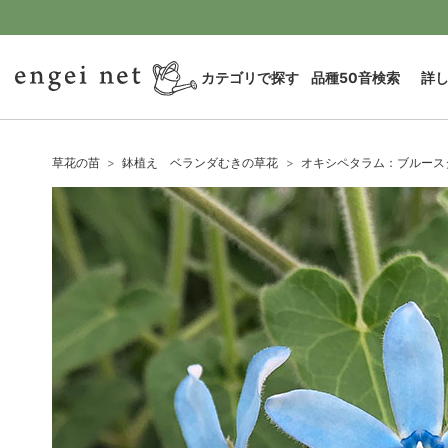
カテゴリで探す
品種50音検索
詳
草花の苗
鉢植え ベランダむきの草花
オキシペタラム：ブルースター