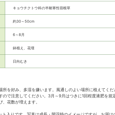
キョウチクトウ科の半耐寒性宿根草
約30～50cm
6～8月
鉢植え、花壇
日向むき
場所を好み、多湿を嫌います。風通しのよい場所に植えてくだ
すので注意してください。3月～9月はつきに1回程度液肥を規
び、花数が増えます。
m）ポット入りです。写真は成長・開花時のイメージですが、お届