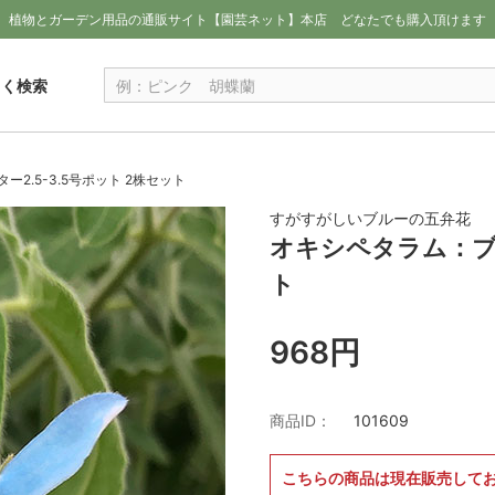
植物とガーデン用品の通販サイト【園芸ネット】本店
どなたでも購入頂けます
しく検索
2.5-3.5号ポット 2株セット
すがすがしいブルーの五弁花
オキシペタラム：ブル
ト
968円
商品ID：
101609
こちらの商品は現在販売して