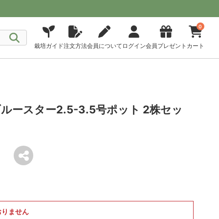
0
栽培ガイド
注文方法
会員について
ログイン
会員プレゼント
カート
ースター2.5-3.5号ポット 2株セッ
おりません