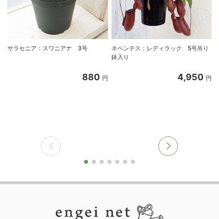
サラセニア：スワニアナ 3号
ネペンテス：レディラック 5号吊り
鉢入り
880
4,950
円
円