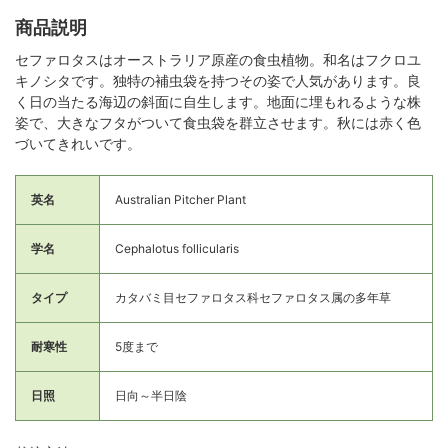
商品説明
セファロタスはオーストラリア原産の食虫植物。和名はフクロユ
キノシタです。独特の補虫袋を持つその姿で人気があります。良
く日の当たる海辺の斜面に自生します。地面に埋もれるような株
姿で、大きなフタがついて食虫袋を群立させます。秋には赤く色
づいてきれいです。
英名
Australian Pitcher Plant
学名
Cephalotus follicularis
タイプ
カタバミ目セファロタス科セファロタス属の多年草
耐寒性
5度まで
日照
日向～半日陰