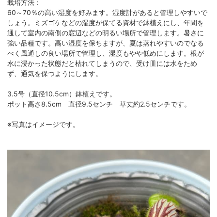
栽培方法：
60～70％の高い湿度を好みます。湿度計があると管理しやすいで
しょう。ミズゴケなどの湿度が保てる資材で鉢植えにし、年間を
通して室内の南側の窓辺などの明るい場所で管理します。暑さに
強い品種です。高い湿度を保ちますが、夏は蒸れやすいのでなる
べく風通しの良い場所で管理し、湿度もやや低めにします。根が
水に浸かった状態だと枯れてしまうので、受け皿には水をため
ず、通気を保つようにします。
3.5号（直径10.5cm）鉢植えです。
ポット高さ8.5cm 直径9.5センチ 草丈約2.5センチです。
※写真はイメージです。