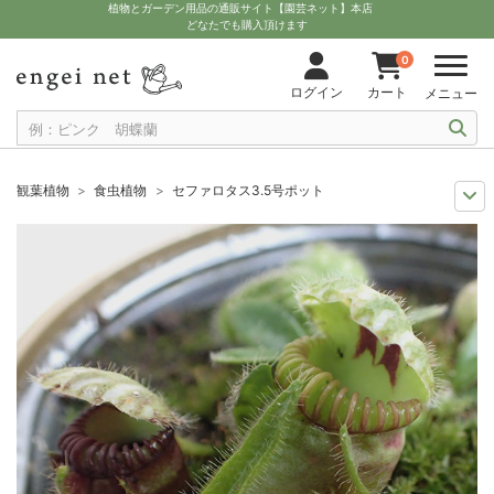
植物とガーデン用品の通販サイト【園芸ネット】本店
どなたでも購入頂けます
0
ログイン
カート
メニュー
観葉植物
食虫植物
セファロタス3.5号ポット
オージープランツ
オーストラリア原産の観葉植物
セファロタス3.5号ポ
観葉植物特集
ポットサイズ別 3号～3.5号
セファロタス3.5号ポット
夏の園芸
子どもと一緒に育てよう！
セファロタス3.5号ポット