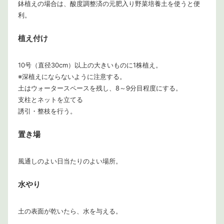
鉢植えの場合は、酸度調整済の元肥入り野菜培養土を使うと便
利。
植え付け
10号（直径30cm）以上の大きいものに1株植え。
※深植えにならないように注意する。
土はウォータースペースを残し、8～9分目程度にする。
支柱とネットを立てる
誘引・整枝を行う。
置き場
風通しのよい日当たりのよい場所。
水やり
土の表面が乾いたら、水を与える。