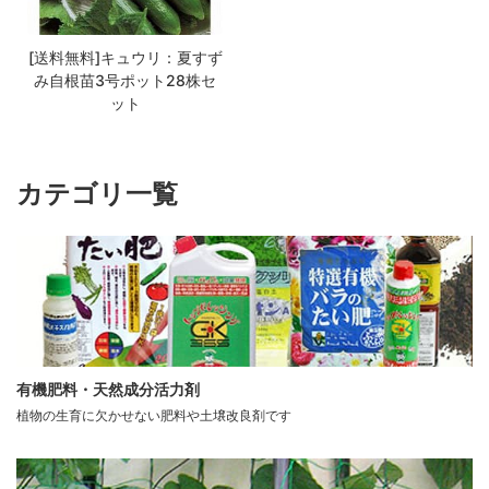
[送料無料]キュウリ：夏すず
み自根苗3号ポット28株セ
ット
カテゴリ一覧
有機肥料・天然成分活力剤
植物の生育に欠かせない肥料や土壌改良剤です