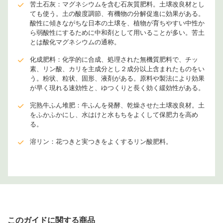
苦土石灰：マグネシウムを含む石灰質肥料。土壌改良材とし
ても使う。土の酸度調節、有機物の分解促進に効果がある。
酸性に傾きながちな日本の土壌を、植物が育ちやすい中性か
ら弱酸性にするために中和剤として用いることが多い。苦土
とは酸化マグネシウムの通称。
化成肥料：化学的に合成、処理された無機質肥料で、チッ
素、リン酸、カリを主成分とし２成分以上含まれたものをい
う。粉状、粒状、固形、液剤がある。原料や製法により効果
が早く現れる速効性と、ゆつくりと長く効く緩効性がある。
完熟牛ふん堆肥：牛ふんを発酵、乾燥させた土壌改良材。土
をふかふかにし、水はけと水もちをよくして保肥力を高め
る。
溶リン：花つきと実つきをよくするリン酸肥料。
このガイドに関する商品