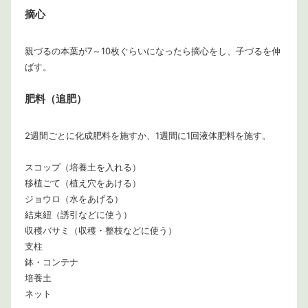
摘心
親づるの本葉が7～10枚ぐらいになったら摘心をし、子づるを伸
ばす。
肥料（追肥）
2週間ごとに化成肥料を施すか、1週間に1回液体肥料を施す。
スコップ（培養土を入れる）
移植ごて（植え穴をあける）
ジョウロ（水をあげる）
結束紐（誘引などに使う）
収穫バサミ（収穫・整枝などに使う）
支柱
鉢・コンテナ
培養土
ネット