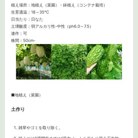
植え場所：地植え（菜園）・鉢植え（コンテナ栽培）
生育適温：18～35℃
日当たり：日なた
土壌酸度：弱アルカリ性-中性（ph6.0～7.5）
連作：可
株間：50cm-
■地植え（菜園）
土作り
雑草やゴミを取り除く。