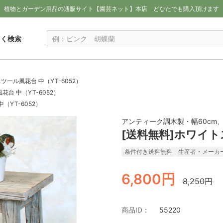
植物とガーデン用品の通販サイト【園芸ネット】本店
どなたでも購入頂けます
しく検索
ツール風花台 中（YT-6052）
台 中（YT-6052）
（YT-6052）
アンティーク調木製・幅60cm、
[送料無料]ホワイト
条件付き送料無料
生産者・メーカ
6,800円
8,250円
商品ID：
55220