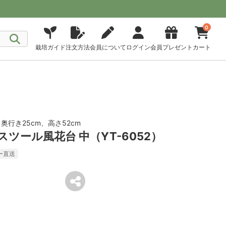
0
栽培ガイド
注文方法
会員について
ログイン
会員プレゼント
カート
奥行き25cm、高さ52cm
スツール風花台 中（YT-6052）
ー直送