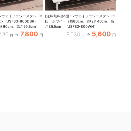
：2ウェイフラワースタンド3
[送料無料]鉢棚：2ウェイフラワースタンド2
ポットフ
（JSFS3-800DBR）
段 ホワイト（幅80cm、奥行き40cm、高
き60cm、高さ59.5cm）
さ35.5cm）（JSFS2-800WH）
7,800
5,600
,430
8,030
円
円
円
円