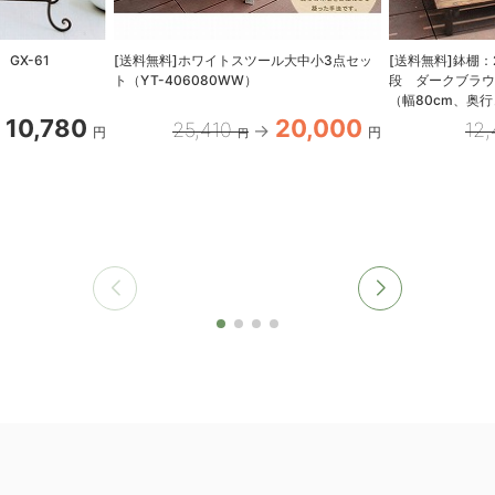
GX-61
[送料無料]ホワイトスツール大中小3点セッ
[送料無料]鉢棚
ト（YT-406080WW）
段 ダークブラウン
（幅80cm、奥行
10,780
20,000
25,410
12
円
円
円